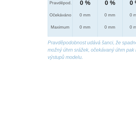
0 %
0 %
0
Pravděpod.
Očekáváno
0 mm
0 mm
0 
Maximum
0 mm
0 mm
0 
Pravděpodobnost udává šanci, že spadn
možný úhrn srážek, očekávaný úhrn pak 
výstupů modelu.