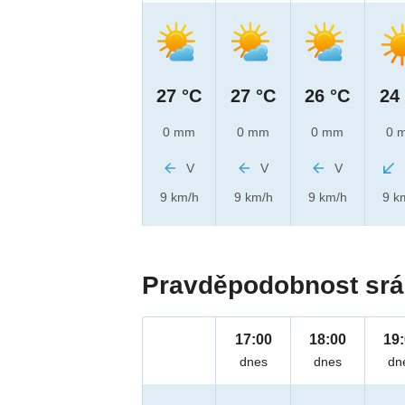
27 °C
27 °C
26 °C
24
0 mm
0 mm
0 mm
0 
V
V
V
9 km/h
9 km/h
9 km/h
9 k
Pravděpodobnost srá
17:00
18:00
19
dnes
dnes
dn