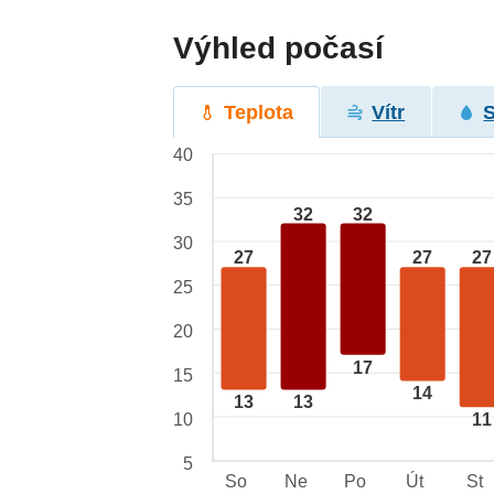
Výhled počasí
Teplota
Vítr
40
35
32
32
30
27
27
27
25
20
17
15
14
13
13
10
11
5
So
Ne
Po
Út
St