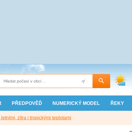
R
PŘEDPOVĚĎ
NUMERICKÝ
MODEL
ŘEKY
etními, zítra i tropickými teplotami