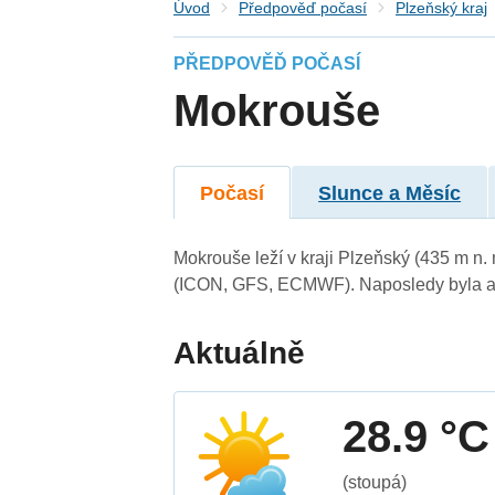
Úvod
Předpověď počasí
Plzeňský kraj
PŘEDPOVĚĎ POČASÍ
Mokrouše
Počasí
Slunce a Měsíc
Mokrouše leží v kraji Plzeňský (435 m n
(ICON, GFS, ECMWF). Naposledy byla ak
Aktuálně
28.9 °C
(stoupá)