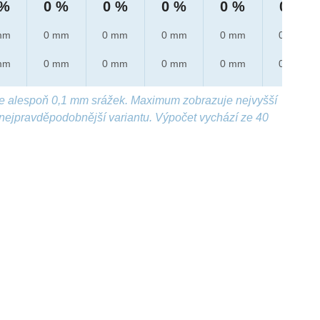
 %
0 %
0 %
0 %
0 %
0 %
mm
0 mm
0 mm
0 mm
0 mm
0 mm
mm
0 mm
0 mm
0 mm
0 mm
0 mm
e alespoň 0,1 mm srážek. Maximum zobrazuje nejvyšší
nejpravděpodobnější variantu. Výpočet vychází ze 40