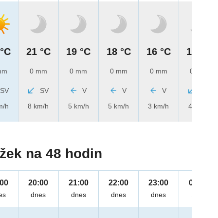
 °C
21 °C
19 °C
18 °C
16 °C
16 °C
mm
0 mm
0 mm
0 mm
0 mm
0 mm
SV
SV
V
V
V
SV
m/h
8 km/h
5 km/h
5 km/h
3 km/h
4 km/h
žek na 48 hodin
:00
20:00
21:00
22:00
23:00
00:00
es
dnes
dnes
dnes
dnes
zítra