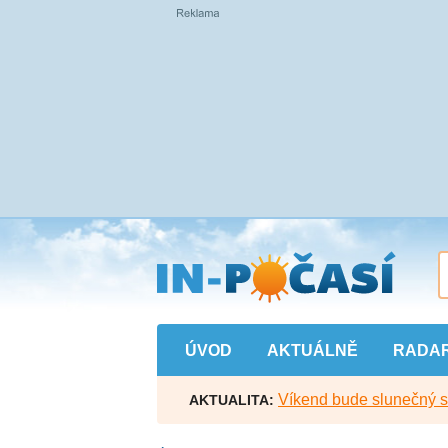
Přejít
na
hlavní
obsah
ÚVOD
AKTUÁLNĚ
RADA
Víkend bude slunečný s l
AKTUALITA: