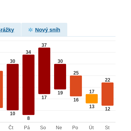
Srážky
Nový sníh
37
34
30
30
25
22
17
19
17
16
13
12
10
8
Čt
Pá
So
Ne
Po
Út
St