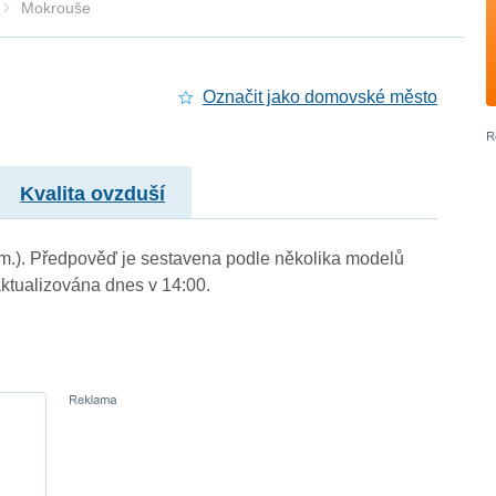
Mokrouše
Označit jako domovské město
Kvalita ovzduší
. m.). Předpověď je sestavena podle několika modelů
tualizována dnes v 14:00.