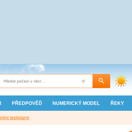
R
PŘEDPOVĚĎ
NUMERICKÝ
MODEL
ŘEKY
ními teplotami