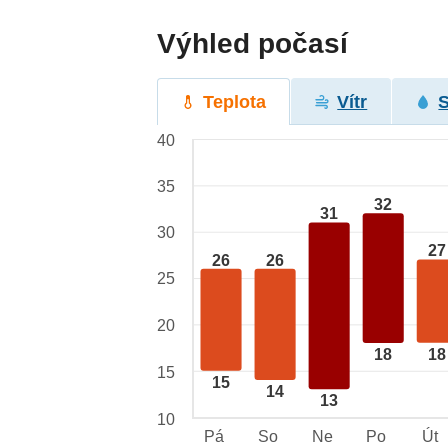
Výhled počasí
Teplota
Vítr
40
35
32
31
30
27
26
26
25
20
18
18
15
15
14
13
10
Pá
So
Ne
Po
Út