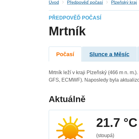
Úvod
Předpověď počasí
Plzeňský kraj
PŘEDPOVĚĎ POČASÍ
Mrtník
Počasí
Slunce a Měsíc
Mrtník leží v kraji Plzeňský (466 m n. m
GFS, ECMWF). Naposledy byla aktualizo
Aktuálně
21.7 °C
(stoupá)