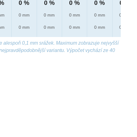
 %
0 %
0 %
0 %
0 %
0 %
mm
0 mm
0 mm
0 mm
0 mm
0 mm
mm
0 mm
0 mm
0 mm
0 mm
0 mm
e alespoň 0,1 mm srážek. Maximum zobrazuje nejvyšší
nejpravděpodobnější variantu. Výpočet vychází ze 40