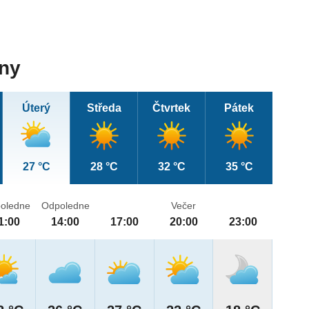
dny
Úterý
Středa
Čtvrtek
Pátek
27 °C
28 °C
32 °C
35 °C
oledne
Odpoledne
Večer
1:00
14:00
17:00
20:00
23:00