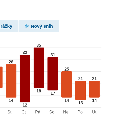
Srážky
Nový sníh
35
32
31
28
25
21
21
18
17
14
14
14
13
12
St
Čt
Pá
So
Ne
Po
Út