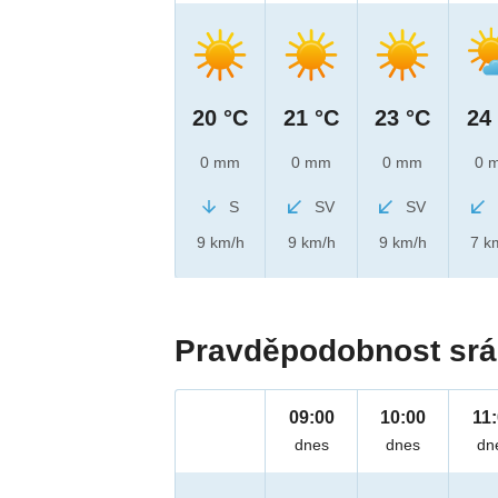
20 °C
21 °C
23 °C
24
0 mm
0 mm
0 mm
0 
S
SV
SV
9 km/h
9 km/h
9 km/h
7 k
Pravděpodobnost srá
09:00
10:00
11
dnes
dnes
dn