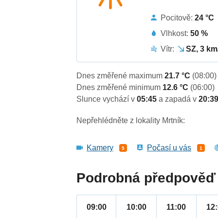
Pocitově:
24 °C
Vlhkost:
50 %
Vítr:
SZ, 3 km
Dnes změřené maximum
21.7 °C
(08:00)
Dnes změřené minimum
12.6 °C
(06:00)
Slunce vychází v
05:45
a zapadá v
20:3
Nepřehlédněte z lokality Mrtník:
Kamery
Počasí u vás
5
1
Podrobná předpověď 
09:00
10:00
11:00
12