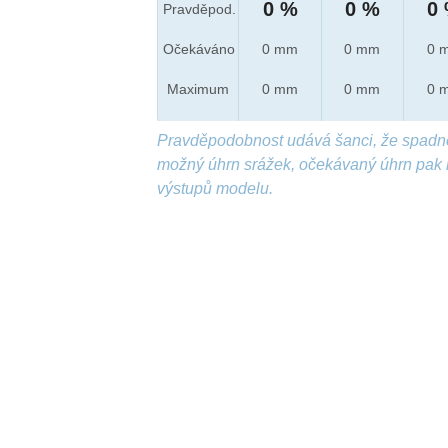
0 %
0 %
0
Pravděpod.
Očekáváno
0 mm
0 mm
0 
Maximum
0 mm
0 mm
0 
Pravděpodobnost udává šanci, že spadn
možný úhrn srážek, očekávaný úhrn pak 
výstupů modelu.