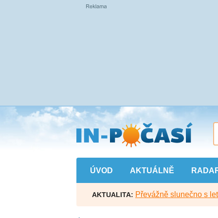
Přejít
na
hlavní
obsah
ÚVOD
AKTUÁLNĚ
RADA
Převážně slunečno s let
AKTUALITA: