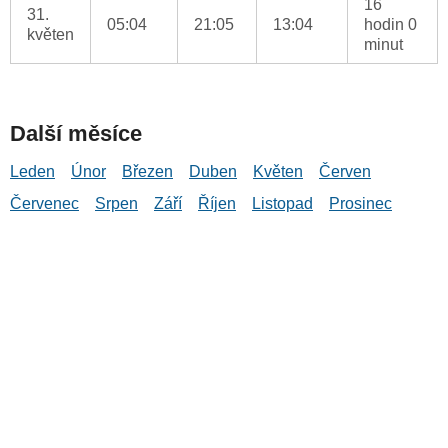
16
31.
05:04
21:05
13:04
hodin 0
květen
minut
Další měsíce
Leden
Únor
Březen
Duben
Květen
Červen
Červenec
Srpen
Září
Říjen
Listopad
Prosinec