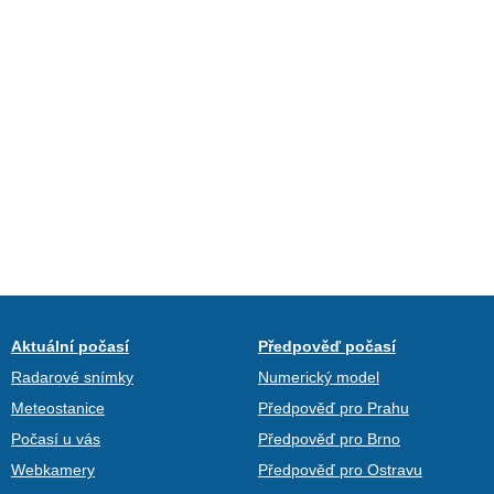
Aktuální počasí
Předpověď počasí
Radarové snímky
Numerický model
Meteostanice
Předpověď pro Prahu
Počasí u vás
Předpověď pro Brno
Webkamery
Předpověď pro Ostravu