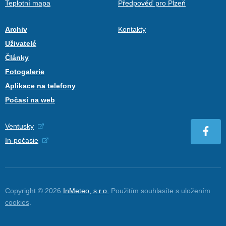
Teplotní mapa
Předpověď pro Plzeň
Archiv
Kontakty
Uživatelé
Články
Fotogalerie
Aplikace na telefony
Počasí na web
Ventusky
In-počasie
Copyright © 2026
InMeteo, s.r.o.
Použitím souhlasíte s uložením
cookies
.