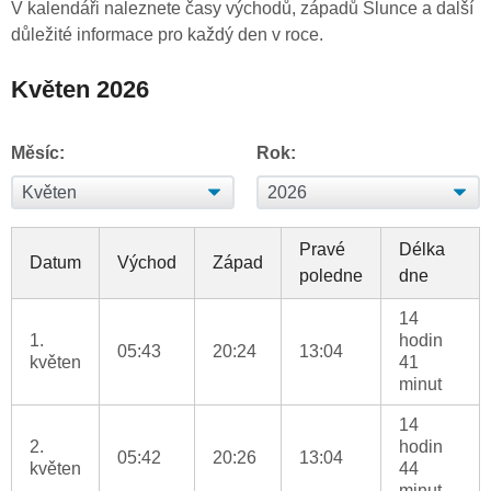
V kalendáři naleznete časy východů, západů Slunce a další
důležité informace pro každý den v roce.
Květen 2026
Měsíc:
Rok:
Pravé
Délka
Datum
Východ
Západ
poledne
dne
14
1.
hodin
05:43
20:24
13:04
květen
41
minut
14
2.
hodin
05:42
20:26
13:04
květen
44
minut