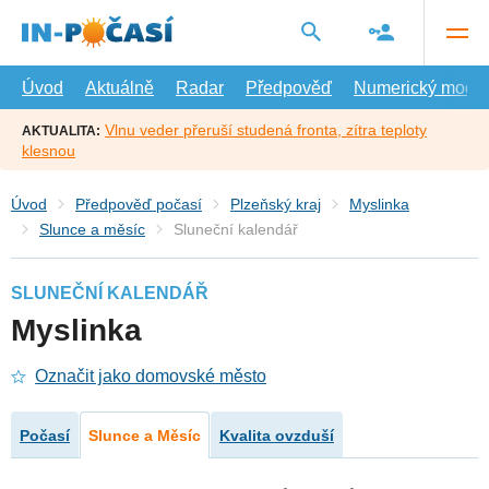
Přejít
na
hlavní
obsah
Úvod
Aktuálně
Radar
Předpověď
Numerický model
Vlnu veder přeruší studená fronta, zítra teploty
AKTUALITA:
klesnou
Úvod
Předpověď počasí
Plzeňský kraj
Myslinka
Slunce a měsíc
Sluneční kalendář
SLUNEČNÍ KALENDÁŘ
Myslinka
Označit jako domovské město
Počasí
Slunce a Měsíc
Kvalita ovzduší