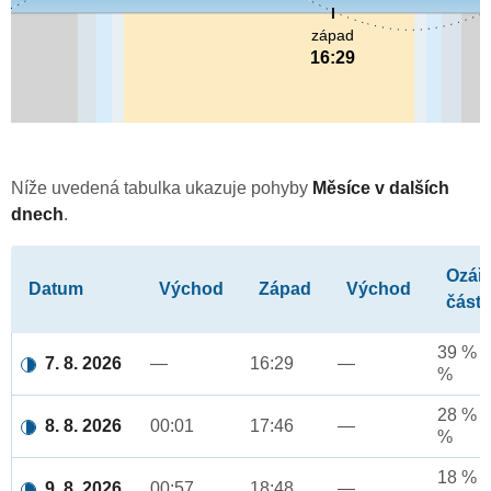
západ
16:29
Níže uvedená tabulka ukazuje pohyby
Měsíce v dalších
dnech
.
Ozář
Datum
Východ
Západ
Východ
část
39 % a
7. 8. 2026
—
16:29
—
%
28 % a
8. 8. 2026
00:01
17:46
—
%
18 % a
9. 8. 2026
00:57
18:48
—