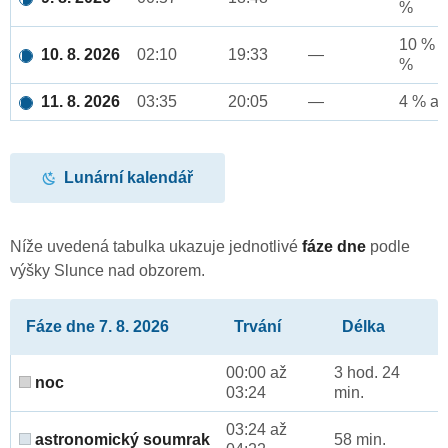
%
10 % a
10. 8. 2026
02:10
19:33
—
%
11. 8. 2026
03:35
20:05
—
4 % až
Lunární kalendář
Níže uvedená tabulka ukazuje jednotlivé
fáze dne
podle
výšky Slunce nad obzorem.
Fáze dne 7. 8. 2026
Trvání
Délka
00:00 až
3 hod. 24
noc
03:24
min.
03:24 až
astronomický soumrak
58 min.