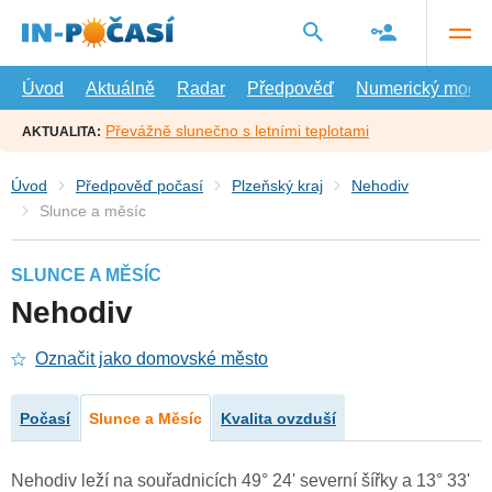
Přejít
na
hlavní
obsah
Úvod
Aktuálně
Radar
Předpověď
Numerický model
Převážně slunečno s letními teplotami
AKTUALITA:
Úvod
Předpověď počasí
Plzeňský kraj
Nehodiv
Slunce a měsíc
SLUNCE A MĚSÍC
Nehodiv
Označit jako domovské město
Počasí
Slunce a Měsíc
Kvalita ovzduší
Nehodiv leží na souřadnicích 49° 24' severní šířky a 13° 33'