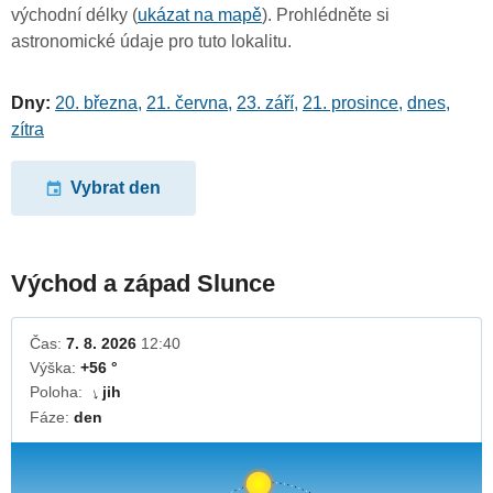
východní délky (
ukázat na mapě
). Prohlédněte si
astronomické údaje pro tuto lokalitu.
Dny:
20. března
,
21. června
,
23. září
,
21. prosince
,
dnes
,
zítra
Vybrat den
Východ a západ Slunce
Čas:
7. 8. 2026
12:40
Výška:
+56 °
Poloha:
jih
↓
Fáze:
den