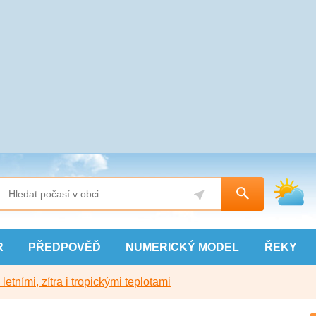
R
PŘEDPOVĚĎ
NUMERICKÝ
MODEL
ŘEKY
etními, zítra i tropickými teplotami