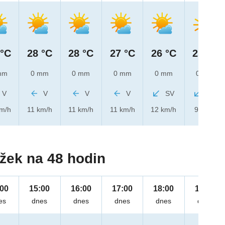
 °C
28 °C
28 °C
27 °C
26 °C
25 °C
mm
0 mm
0 mm
0 mm
0 mm
0 mm
V
V
V
V
SV
SV
km/h
11 km/h
11 km/h
11 km/h
12 km/h
9 km/h
žek na 48 hodin
:00
15:00
16:00
17:00
18:00
19:00
es
dnes
dnes
dnes
dnes
dnes