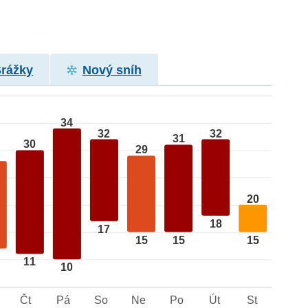
Srážky
Nový sníh
34
32
32
31
30
29
20
18
17
15
15
15
11
10
Čt
Pá
So
Ne
Po
Út
St