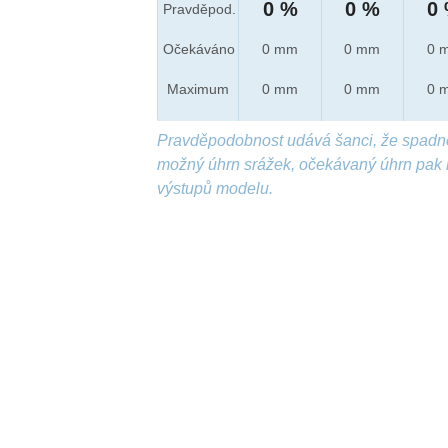
0 %
0 %
0
Pravděpod.
Očekáváno
0 mm
0 mm
0 
Maximum
0 mm
0 mm
0 
Pravděpodobnost udává šanci, že spadn
možný úhrn srážek, očekávaný úhrn pak 
výstupů modelu.