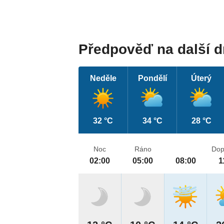
Předpověď na další 
Neděle
Pondělí
Úterý
32 °C
34 °C
28 °C
Noc
Ráno
Dop
02:00
05:00
08:00
1