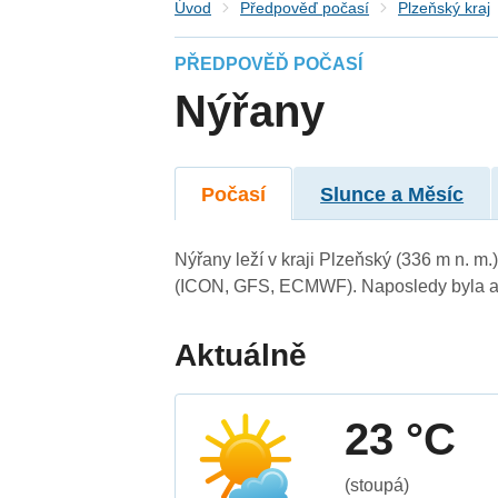
Úvod
Předpověď počasí
Plzeňský kraj
PŘEDPOVĚĎ POČASÍ
Nýřany
Počasí
Slunce a Měsíc
Nýřany leží v kraji Plzeňský (336 m n. m
(ICON, GFS, ECMWF). Naposledy byla ak
Aktuálně
23 °C
(stoupá)