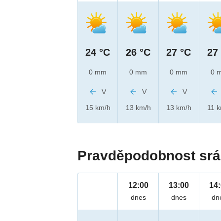
24 °C
26 °C
27 °C
27
0 mm
0 mm
0 mm
0 
V
V
V
15 km/h
13 km/h
13 km/h
11 
Pravděpodobnost srá
12:00
13:00
14
dnes
dnes
dn