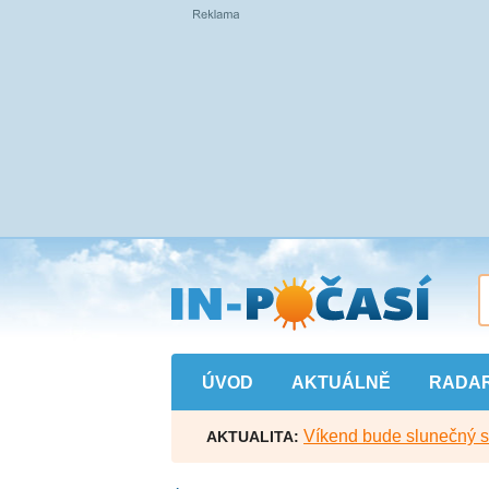
Přejít
na
hlavní
obsah
ÚVOD
AKTUÁLNĚ
RADA
Víkend bude slunečný s l
AKTUALITA: