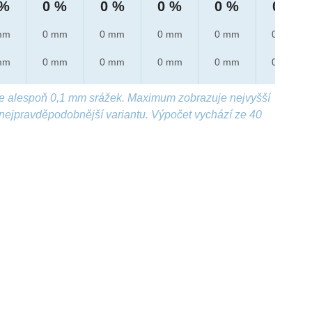
 %
0 %
0 %
0 %
0 %
0 %
mm
0 mm
0 mm
0 mm
0 mm
0 mm
mm
0 mm
0 mm
0 mm
0 mm
0 mm
e alespoň 0,1 mm srážek. Maximum zobrazuje nejvyšší
nejpravděpodobnější variantu. Výpočet vychází ze 40