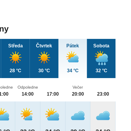
dny
Středa
Čtvrtek
Pátek
Sobota
28 °C
30 °C
34 °C
32 °C
oledne
Odpoledne
Večer
1:00
14:00
17:00
20:00
23:00