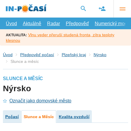
Přejít
na
hlavní
obsah
Úvod
Aktuálně
Radar
Předpověď
Numerický model
Vlnu veder přeruší studená fronta, zítra teploty
AKTUALITA:
klesnou
Úvod
Předpověď počasí
Plzeňský kraj
Nýrsko
Slunce a měsíc
SLUNCE A MĚSÍC
Nýrsko
Označit jako domovské město
Počasí
Slunce a Měsíc
Kvalita ovzduší