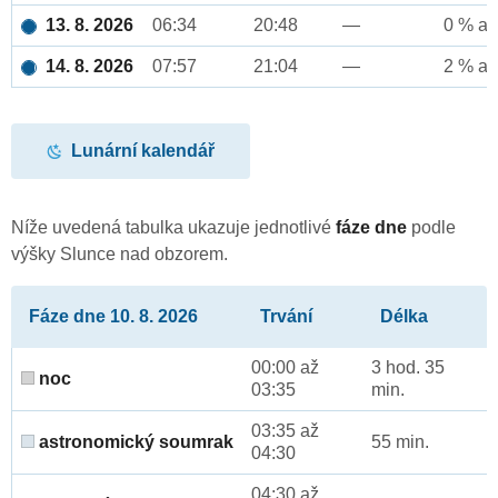
13. 8. 2026
06:34
20:48
—
0 % až
14. 8. 2026
07:57
21:04
—
2 % až
Lunární kalendář
Níže uvedená tabulka ukazuje jednotlivé
fáze dne
podle
výšky Slunce nad obzorem.
Fáze dne 10. 8. 2026
Trvání
Délka
00:00 až
3 hod. 35
noc
03:35
min.
03:35 až
astronomický soumrak
55 min.
04:30
04:30 až