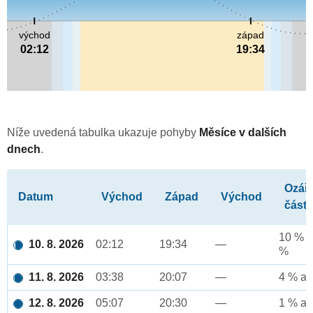
východ
západ
02:12
19:34
Níže uvedená tabulka ukazuje pohyby
Měsíce v dalších
dnech
.
Ozář
Datum
Východ
Západ
Východ
část
10 % a
10. 8. 2026
02:12
19:34
—
%
11. 8. 2026
03:38
20:07
—
4 % až
12. 8. 2026
05:07
20:30
—
1 % až