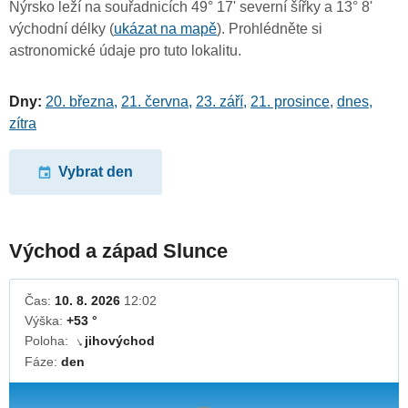
Nýrsko leží na souřadnicích 49° 17' severní šířky a 13° 8'
východní délky (
ukázat na mapě
). Prohlédněte si
astronomické údaje pro tuto lokalitu.
Dny:
20. března
,
21. června
,
23. září
,
21. prosince
,
dnes
,
zítra
Vybrat den
Východ a západ Slunce
Čas:
10. 8. 2026
12:02
Výška:
+53 °
Poloha:
jihovýchod
↓
Fáze:
den