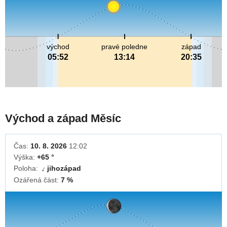
východ
pravé poledne
západ
05:52
13:14
20:35
Východ a západ Měsíc
Čas:
10. 8. 2026
12:02
Výška:
+65 °
Poloha:
jihozápad
↓
Ozářená část:
7 %