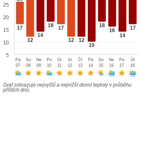
25
20
18
18
17
17
17
15
16
14
14
12
12
12
10
10
5
Pá
So
Ne
Po
Út
St
Čt
Pá
So
Ne
Po
Út
07
08
09
10
11
12
13
14
15
16
17
18
Graf zobrazuje nejvyšší a nejnižší denní teploty v průběhu
příštích dnů.