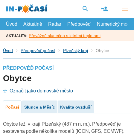
Přejít
na
hlavní
obsah
Úvod
Aktuálně
Radar
Předpověď
Numerický model
Převážně slunečno s letními teplotami
AKTUALITA:
Úvod
Předpověď počasí
Plzeňský kraj
Obytce
PŘEDPOVĚĎ POČASÍ
Obytce
Označit jako domovské město
Počasí
Slunce a Měsíc
Kvalita ovzduší
Obytce leží v kraji Plzeňský (487 m n. m.). Předpověď je
sestavena podle několika modelů (ICON, GFS, ECMWF).