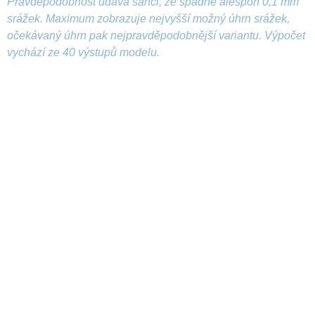
Pravděpodobnost udává šanci, že spadne alespoň 0,1 mm
srážek. Maximum zobrazuje nejvyšší možný úhrn srážek,
očekávaný úhrn pak nejpravděpodobnější variantu. Výpočet
vychází ze 40 výstupů modelu.