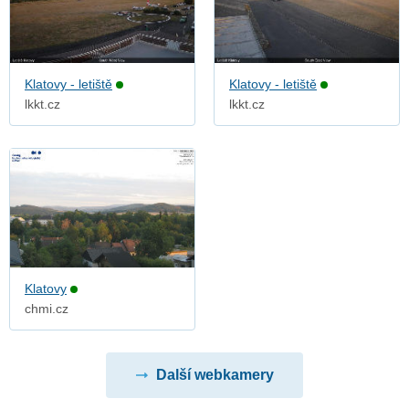
Klatovy - letiště
Klatovy - letiště
lkkt.cz
lkkt.cz
Klatovy
chmi.cz
Další webkamery