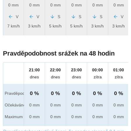
0 mm
0 mm
0 mm
0 mm
0 mm
0 mm
V
V
S
S
S
V
7 km/h
3 km/h
5 km/h
5 km/h
3 km/h
3 km/h
Pravděpodobnost srážek na 48 hodin
21:00
22:00
23:00
00:00
01:00
dnes
dnes
dnes
zítra
zítra
0 %
0 %
0 %
0 %
0 %
Pravděpod.
Očekáváno
0 mm
0 mm
0 mm
0 mm
0 mm
Maximum
0 mm
0 mm
0 mm
0 mm
0 mm