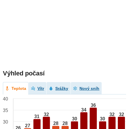
Výhled počasí
Teplota
Vítr
Srážky
Nový sníh
40
36
34
35
32
32
32
31
30
30
30
28
28
27
26