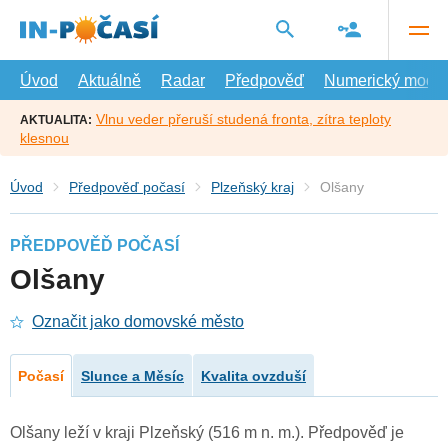
Přejít
na
hlavní
obsah
Úvod
Aktuálně
Radar
Předpověď
Numerický model
Vlnu veder přeruší studená fronta, zítra teploty
AKTUALITA:
klesnou
Úvod
Předpověď počasí
Plzeňský kraj
Olšany
PŘEDPOVĚĎ POČASÍ
Olšany
Označit jako domovské město
Počasí
Slunce a Měsíc
Kvalita ovzduší
Olšany leží v kraji Plzeňský (516 m n. m.). Předpověď je