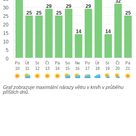
32
29
29
29
30
25
25
25
25
25
20
14
14
15
10
5
0
Po
Út
St
Čt
Pá
So
Ne
Po
Út
St
Čt
Pá
10
11
12
13
14
15
16
17
18
19
20
21
Graf zobrazuje maximální nárazy větru v km/h v průběhu
příštích dnů.