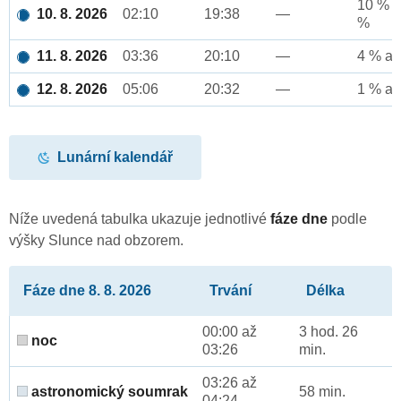
10 % a
10. 8. 2026
02:10
19:38
—
%
11. 8. 2026
03:36
20:10
—
4 % až
12. 8. 2026
05:06
20:32
—
1 % až
Lunární kalendář
Níže uvedená tabulka ukazuje jednotlivé
fáze dne
podle
výšky Slunce nad obzorem.
Fáze dne 8. 8. 2026
Trvání
Délka
00:00 až
3 hod. 26
noc
03:26
min.
03:26 až
astronomický soumrak
58 min.
04:24