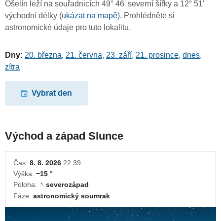
Ošelín leží na souřadnicích 49° 46' severní šířky a 12° 51'
východní délky (
ukázat na mapě
). Prohlédněte si
astronomické údaje pro tuto lokalitu.
Dny:
20. března
,
21. června
,
23. září
,
21. prosince
,
dnes
,
zítra
Vybrat den
Východ a západ Slunce
Čas:
8. 8. 2026
22:39
Výška:
−15 °
Poloha:
severozápad
↓
Fáze:
astronomický soumrak