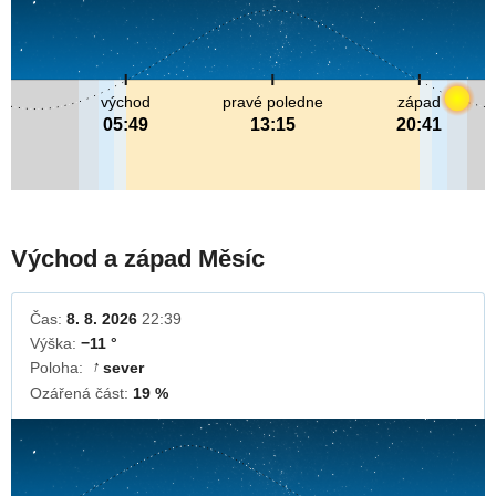
východ
pravé poledne
západ
05:49
13:15
20:41
Východ a západ Měsíc
Čas:
8. 8. 2026
22:39
Výška:
−11 °
Poloha:
sever
↓
Ozářená část:
19 %