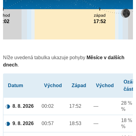
ýchod
západ
0:02
17:52
Níže uvedená tabulka ukazuje pohyby
Měsíce v dalších
dnech
.
Ozář
Datum
Východ
Západ
Východ
část
28 % a
8. 8. 2026
00:02
17:52
—
%
18 % a
9. 8. 2026
00:57
18:53
—
%