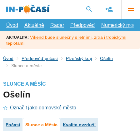
Přejít
na
hlavní
obsah
Úvod
Aktuálně
Radar
Předpověď
Numerický model
Víkend bude slunečný s letními, zítra i tropickými
AKTUALITA:
teplotami
Úvod
Předpověď počasí
Plzeňský kraj
Ošelín
Slunce a měsíc
SLUNCE A MĚSÍC
Ošelín
Označit jako domovské město
Počasí
Slunce a Měsíc
Kvalita ovzduší