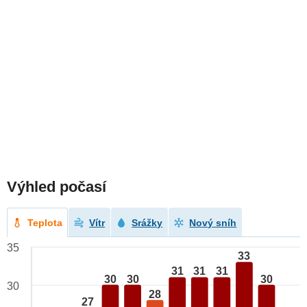
Výhled počasí
Teplota
Vítr
Srážky
Nový sníh
35
33
31
31
31
30
30
30
30
28
27