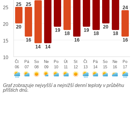
25
25
25
24
20
20
20
19
19
18
18
18
16
16
16
15
14
14
10
Čt
Pá
So
Ne
Po
Út
St
Čt
Pá
So
Ne
Po
06
07
08
09
10
11
12
13
14
15
16
17
Graf zobrazuje nejvyšší a nejnižší denní teploty v průběhu
příštích dnů.