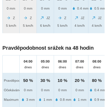
0 mm
0 mm
0 mm
0 mm
0.4 mm
0.5 mm
Z
Z
JZ
Z
JZ
JZ
5 km/h
5 km/h
6 km/h
5 km/h
4 km/h
4 km/h
Pravděpodobnost srážek na 48 hodin
04:00
05:00
06:00
07:00
08:00
dnes
dnes
dnes
dnes
dnes
50 %
30 %
10 %
20 %
80 %
Pravděpod.
Očekáváno
0 mm
0 mm
0 mm
0 mm
0.4 mm
Maximum
3 mm
1 mm
0.8 mm
1 mm
0.9 mm