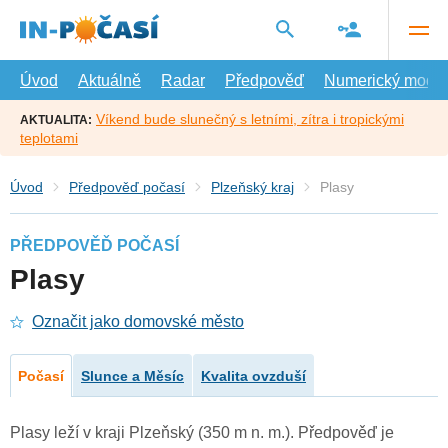
Přejít
na
hlavní
obsah
Úvod
Aktuálně
Radar
Předpověď
Numerický model
Víkend bude slunečný s letními, zítra i tropickými
AKTUALITA:
teplotami
Úvod
Předpověď počasí
Plzeňský kraj
Plasy
PŘEDPOVĚĎ POČASÍ
Plasy
Označit jako domovské město
Počasí
Slunce a Měsíc
Kvalita ovzduší
Plasy leží v kraji Plzeňský (350 m n. m.). Předpověď je