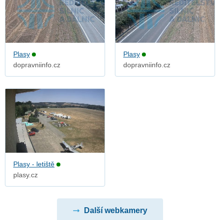
Plasy
Plasy
dopravniinfo.cz
dopravniinfo.cz
Plasy - letiště
plasy.cz
Další webkamery