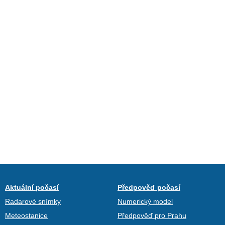
Aktuální počasí
Předpověď počasí
Radarové snímky
Numerický model
Meteostanice
Předpověď pro Prahu