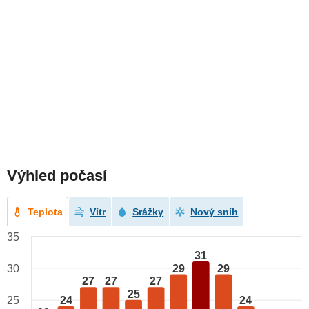
Výhled počasí
Teplota
Vítr
Srážky
Nový sníh
35
31
29
29
30
27
27
27
25
24
24
25