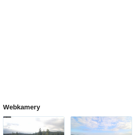
Webkamery