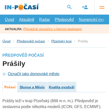
Přejít
na
hlavní
obsah
Úvod
Aktuálně
Radar
Předpověď
Numerický model
Převážně slunečno s letními teplotami
AKTUALITA:
Úvod
Předpověď počasí
Plzeňský kraj
Prášily
PŘEDPOVĚĎ POČASÍ
Prášily
Označit jako domovské město
Počasí
Slunce a Měsíc
Kvalita ovzduší
Prášily leží v kraji Plzeňský (888 m n. m.). Předpověď je
sestavena podle několika modelů (ICON, GFS, ECMWF).