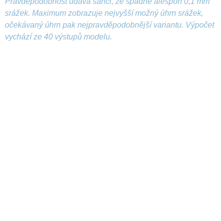
Pravděpodobnost udává šanci, že spadne alespoň 0,1 mm
srážek. Maximum zobrazuje nejvyšší možný úhrn srážek,
očekávaný úhrn pak nejpravděpodobnější variantu. Výpočet
vychází ze 40 výstupů modelu.