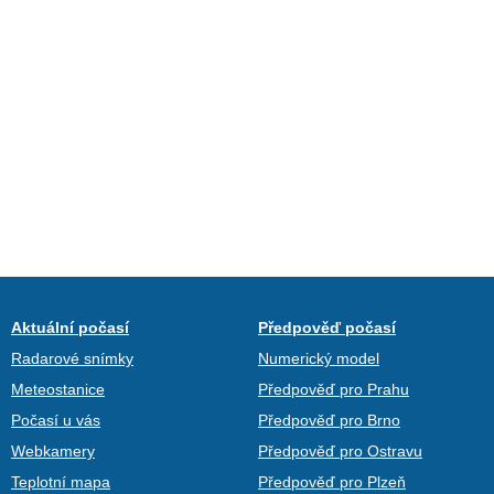
Aktuální počasí
Předpověď počasí
Radarové snímky
Numerický model
Meteostanice
Předpověď pro Prahu
Počasí u vás
Předpověď pro Brno
Webkamery
Předpověď pro Ostravu
Teplotní mapa
Předpověď pro Plzeň