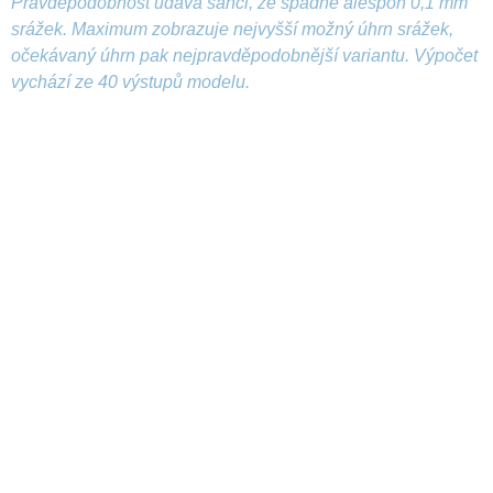
Pravděpodobnost udává šanci, že spadne alespoň 0,1 mm
srážek. Maximum zobrazuje nejvyšší možný úhrn srážek,
očekávaný úhrn pak nejpravděpodobnější variantu. Výpočet
vychází ze 40 výstupů modelu.