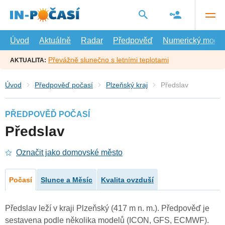
Přejít
na
hlavní
obsah
Úvod
Aktuálně
Radar
Předpověď
Numerický model
Převážně slunečno s letními teplotami
AKTUALITA:
Úvod
Předpověď počasí
Plzeňský kraj
Předslav
PŘEDPOVĚĎ POČASÍ
Předslav
Označit jako domovské město
Počasí
Slunce a Měsíc
Kvalita ovzduší
Předslav leží v kraji Plzeňský (417 m n. m.). Předpověď je
sestavena podle několika modelů (ICON, GFS, ECMWF).