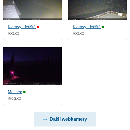
Klatovy - letiště
Klatovy - letiště
lkkt.cz
lkkt.cz
Malinec
ifrog.cz
Další webkamery