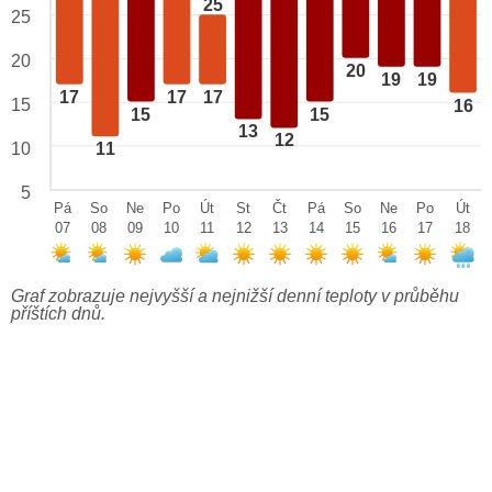
25
25
20
20
19
19
17
17
17
15
16
15
15
13
12
10
11
5
Pá
So
Ne
Po
Út
St
Čt
Pá
So
Ne
Po
Út
07
08
09
10
11
12
13
14
15
16
17
18
Graf zobrazuje nejvyšší a nejnižší denní teploty v průběhu
příštích dnů.