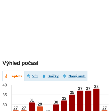
Výhled počasí
Teplota
Vítr
Srážky
Nový sníh
40
38
37
37
35
35
32
31
30
29
30
27
27
27