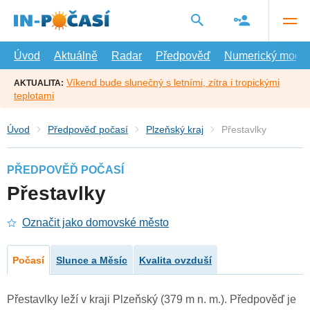
Přejít
na
hlavní
obsah
Úvod
Aktuálně
Radar
Předpověď
Numerický model
Víkend bude slunečný s letními, zítra i tropickými
AKTUALITA:
teplotami
Úvod
Předpověď počasí
Plzeňský kraj
Přestavlky
PŘEDPOVĚĎ POČASÍ
Přestavlky
Označit jako domovské město
Počasí
Slunce a Měsíc
Kvalita ovzduší
Přestavlky leží v kraji Plzeňský (379 m n. m.). Předpověď je