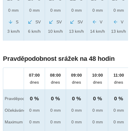
0 mm
0 mm
0 mm
0 mm
0 mm
0 mm
S
SV
SV
SV
V
V
3 km/h
6 km/h
10 km/h
13 km/h
14 km/h
13 km/h
Pravděpodobnost srážek na 48 hodin
07:00
08:00
09:00
10:00
11:00
dnes
dnes
dnes
dnes
dnes
0 %
0 %
0 %
0 %
0 %
Pravděpod.
Očekáváno
0 mm
0 mm
0 mm
0 mm
0 mm
Maximum
0 mm
0 mm
0 mm
0 mm
0 mm