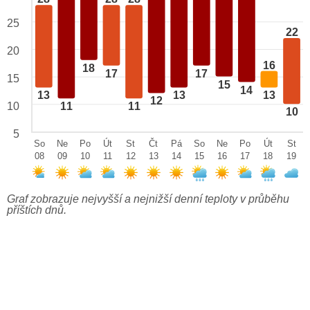
25
22
20
16
18
17
17
15
15
14
13
13
13
12
10
11
11
10
5
So
Ne
Po
Út
St
Čt
Pá
So
Ne
Po
Út
St
08
09
10
11
12
13
14
15
16
17
18
19
Graf zobrazuje nejvyšší a nejnižší denní teploty v průběhu
příštích dnů.