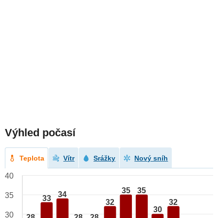
Výhled počasí
Teplota
Vítr
Srážky
Nový sníh
40
35
35
34
35
33
32
32
30
30
28
28
28