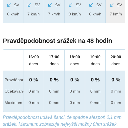
SV
SV
SV
SV
SV
SV
6 km/h
7 km/h
7 km/h
9 km/h
6 km/h
7 km/h
Pravděpodobnost srážek na 48 hodin
16:00
17:00
18:00
19:00
20:00
dnes
dnes
dnes
dnes
dnes
0 %
0 %
0 %
0 %
0 %
Pravděpod.
Očekáváno
0 mm
0 mm
0 mm
0 mm
0 mm
Maximum
0 mm
0 mm
0 mm
0 mm
0 mm
Pravděpodobnost udává šanci, že spadne alespoň 0,1 mm
srážek. Maximum zobrazuje nejvyšší možný úhrn srážek,