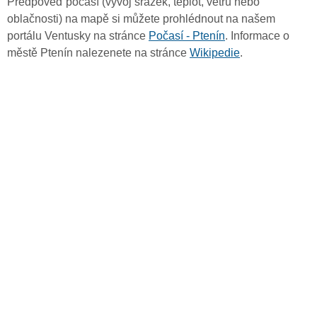
Předpověď počasí (vývoj srážek, teplot, větru nebo
oblačnosti) na mapě si můžete prohlédnout na našem
portálu Ventusky na stránce
Počasí - Ptenín
. Informace o
městě Ptenín nalezenete na stránce
Wikipedie
.