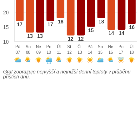
20
18
18
17
17
15
16
15
14
14
13
13
12
12
10
Pá
So
Ne
Po
Út
St
Čt
Pá
So
Ne
Po
Út
07
08
09
10
11
12
13
14
15
16
17
18
Graf zobrazuje nejvyšší a nejnižší denní teploty v průběhu
příštích dnů.