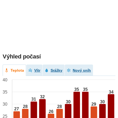
Výhled počasí
Teplota
Vítr
Srážky
Nový sníh
40
35
35
34
35
32
31
30
30
29
30
28
28
27
26
25