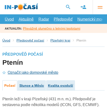
Přejít
na
hlavní
obsah
Úvod
Aktuálně
Radar
Předpověď
Numerický model
Převážně slunečno s letními teplotami
AKTUALITA:
Úvod
Předpověď počasí
Plzeňský kraj
Ptenín
PŘEDPOVĚĎ POČASÍ
Ptenín
Označit jako domovské město
Počasí
Slunce a Měsíc
Kvalita ovzduší
Ptenín leží v kraji Plzeňský (431 m n. m.). Předpověď je
sestavena podle několika modelů (ICON, GFS, ECMWF).