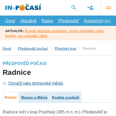
Přejít
na
hlavní
obsah
Úvod
Aktuálně
Radar
Předpověď
Numerický model
Kromě východu ochlazení, místy přeháňky nebo
AKTUALITA:
bouřky, na východě i silné
Úvod
Předpověď počasí
Plzeňský kraj
Radnice
PŘEDPOVĚĎ POČASÍ
Radnice
Označit jako domovské město
Počasí
Slunce a Měsíc
Kvalita ovzduší
Radnice leží v kraji Plzeňský (385 m n. m.). Předpověď je