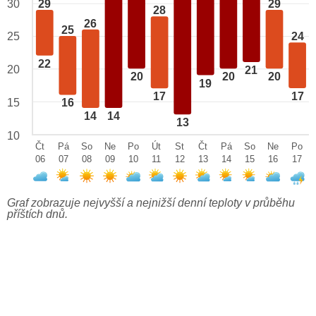
29
29
30
28
26
25
25
24
22
20
21
20
20
20
19
17
17
15
16
14
14
13
10
Čt
Pá
So
Ne
Po
Út
St
Čt
Pá
So
Ne
Po
06
07
08
09
10
11
12
13
14
15
16
17
Graf zobrazuje nejvyšší a nejnižší denní teploty v průběhu
příštích dnů.