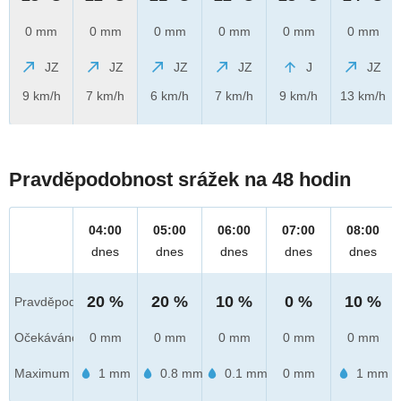
0 mm
0 mm
0 mm
0 mm
0 mm
0 mm
JZ
JZ
JZ
JZ
J
JZ
9 km/h
7 km/h
6 km/h
7 km/h
9 km/h
13 km/h
Pravděpodobnost srážek na 48 hodin
04:00
05:00
06:00
07:00
08:00
dnes
dnes
dnes
dnes
dnes
20 %
20 %
10 %
0 %
10 %
Pravděpod.
Očekáváno
0 mm
0 mm
0 mm
0 mm
0 mm
Maximum
1 mm
0.8 mm
0.1 mm
0 mm
1 mm