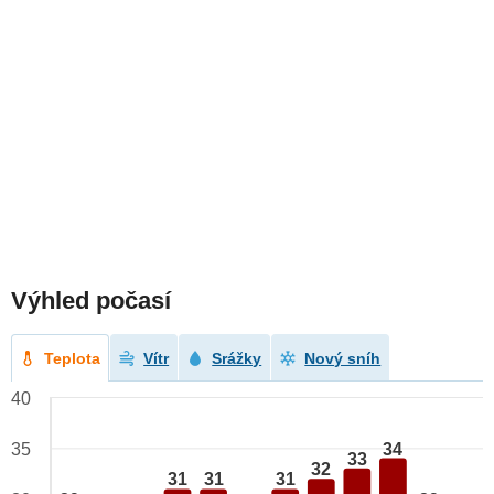
Výhled počasí
Teplota
Vítr
Srážky
Nový sníh
40
34
35
33
32
31
31
31