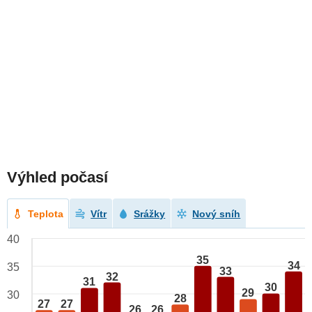
Výhled počasí
Teplota
Vítr
Srážky
Nový sníh
40
35
34
35
33
32
31
30
29
30
28
27
27
26
26