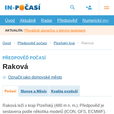
Přejít
na
hlavní
obsah
Úvod
Aktuálně
Radar
Předpověď
Numerický model
Převážně slunečno s letními teplotami
AKTUALITA:
Úvod
Předpověď počasí
Plzeňský kraj
Raková
PŘEDPOVĚĎ POČASÍ
Raková
Označit jako domovské město
Počasí
Slunce a Měsíc
Kvalita ovzduší
Raková leží v kraji Plzeňský (480 m n. m.). Předpověď je
sestavena podle několika modelů (ICON, GFS, ECMWF).