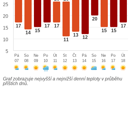
25
20
20
17
17
17
17
15
15
15
15
14
13
12
10
11
5
Pá
So
Ne
Po
Út
St
Čt
Pá
So
Ne
Po
Út
07
08
09
10
11
12
13
14
15
16
17
18
Graf zobrazuje nejvyšší a nejnižší denní teploty v průběhu
příštích dnů.