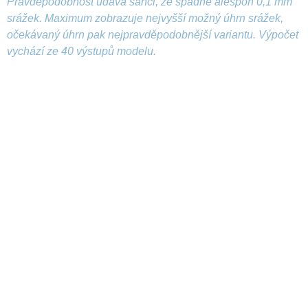
Pravděpodobnost udává šanci, že spadne alespoň 0,1 mm
srážek. Maximum zobrazuje nejvyšší možný úhrn srážek,
očekávaný úhrn pak nejpravděpodobnější variantu. Výpočet
vychází ze 40 výstupů modelu.