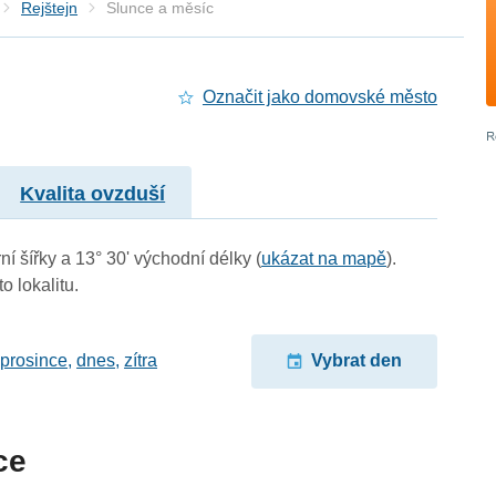
Rejštejn
Slunce a měsíc
Označit jako domovské město
Kvalita ovzduší
ní šířky a 13° 30' východní délky (
ukázat na mapě
).
o lokalitu.
 prosince
,
dnes
,
zítra
Vybrat den
ce