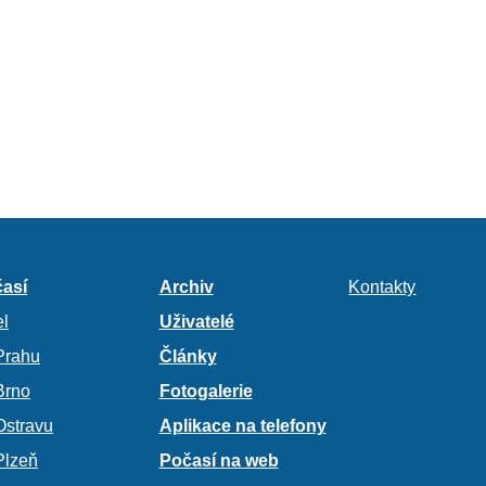
así
Archiv
Kontakty
l
Uživatelé
Prahu
Články
Brno
Fotogalerie
Ostravu
Aplikace na telefony
Plzeň
Počasí na web