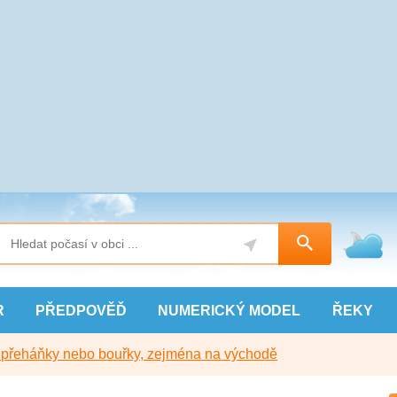
R
PŘEDPOVĚĎ
NUMERICKÝ
MODEL
ŘEKY
y přeháňky nebo bouřky, zejména na východě