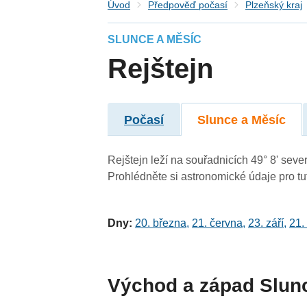
Úvod
Předpověď počasí
Plzeňský kraj
SLUNCE A MĚSÍC
Rejštejn
Počasí
Slunce a Měsíc
Rejštejn leží na souřadnicích 49° 8' sever
Prohlédněte si astronomické údaje pro tut
Dny:
20. března
,
21. června
,
23. září
,
21.
Východ a západ Slun