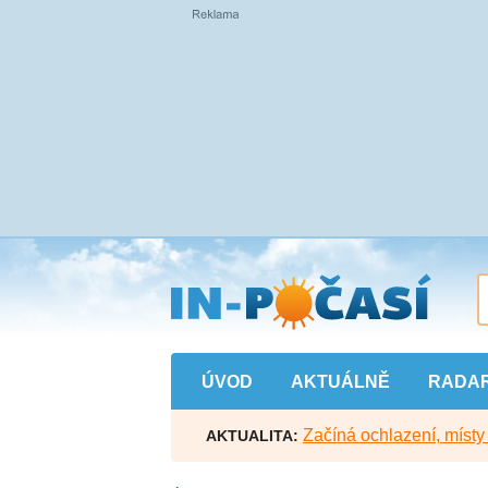
Přejít
na
hlavní
obsah
ÚVOD
AKTUÁLNĚ
RADA
Začíná ochlazení, míst
AKTUALITA: