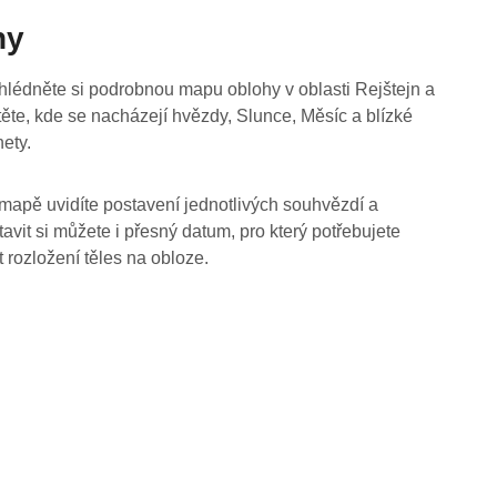
hy
hlédněte si podrobnou mapu oblohy v oblasti Rejštejn a
stěte, kde se nacházejí hvězdy, Slunce, Měsíc a blízké
nety.
mapě uvidíte postavení jednotlivých souhvězdí a
tavit si můžete i přesný datum, pro který potřebujete
t rozložení těles na obloze.