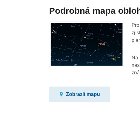
Podrobná mapa oblo
Pro
zji
pla
Na 
nas
zná
Zobrazit mapu