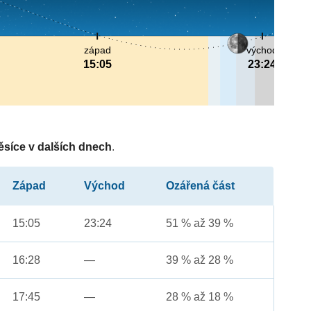
západ
východ
15:05
23:24
ěsíce v dalších dnech
.
Západ
Východ
Ozářená část
15:05
23:24
51 % až 39 %
16:28
—
39 % až 28 %
17:45
—
28 % až 18 %