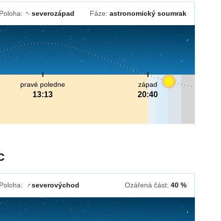
Poloha:
severozápad
Fáze:
astronomický soumrak
↓
pravé poledne
západ
13:13
20:40
c
Poloha:
severovýchod
Ozářená část:
40 %
↓