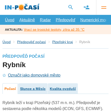
Přejít
na
hlavní
obsah
Úvod
Aktuálně
Radar
Předpověď
Numerický model
Vrací se tropické teploty, zítra až 35 °C
AKTUALITA:
Úvod
Předpověď počasí
Plzeňský kraj
Rybník
PŘEDPOVĚĎ POČASÍ
Rybník
Označit jako domovské město
Počasí
Slunce a Měsíc
Kvalita ovzduší
Rybník leží v kraji Plzeňský (537 m n. m.). Předpověď je
sestavena podle několika modelů (ICON, GFS, ECMWF).