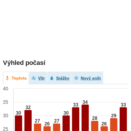
Výhled počasí
Teplota
Vítr
Srážky
Nový sníh
40
34
35
33
33
32
30
30
29
30
28
27
27
26
26
25