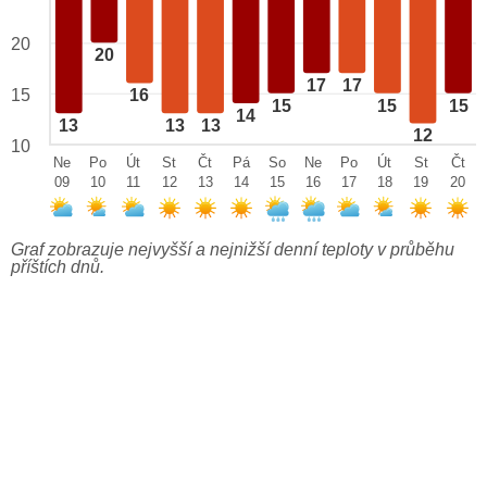
20
20
17
17
15
16
15
15
15
14
13
13
13
12
10
Ne
Po
Út
St
Čt
Pá
So
Ne
Po
Út
St
Čt
09
10
11
12
13
14
15
16
17
18
19
20
Graf zobrazuje nejvyšší a nejnižší denní teploty v průběhu
příštích dnů.