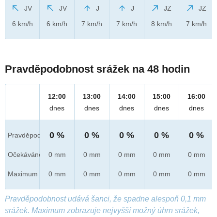
JV
JV
J
J
JZ
JZ
6 km/h
6 km/h
7 km/h
7 km/h
8 km/h
7 km/h
Pravděpodobnost srážek na 48 hodin
12:00
13:00
14:00
15:00
16:00
dnes
dnes
dnes
dnes
dnes
0 %
0 %
0 %
0 %
0 %
Pravděpod.
Očekáváno
0 mm
0 mm
0 mm
0 mm
0 mm
Maximum
0 mm
0 mm
0 mm
0 mm
0 mm
Pravděpodobnost udává šanci, že spadne alespoň 0,1 mm
srážek. Maximum zobrazuje nejvyšší možný úhrn srážek,