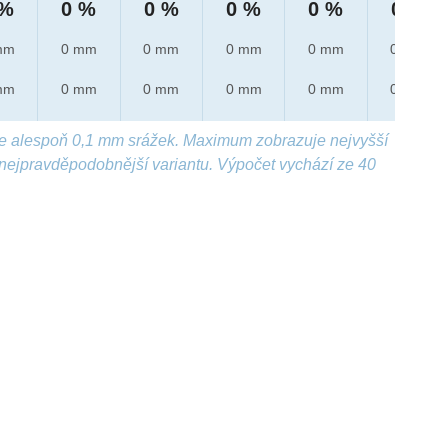
 %
0 %
0 %
0 %
0 %
0 %
mm
0 mm
0 mm
0 mm
0 mm
0 mm
mm
0 mm
0 mm
0 mm
0 mm
0 mm
e alespoň 0,1 mm srážek. Maximum zobrazuje nejvyšší
nejpravděpodobnější variantu. Výpočet vychází ze 40