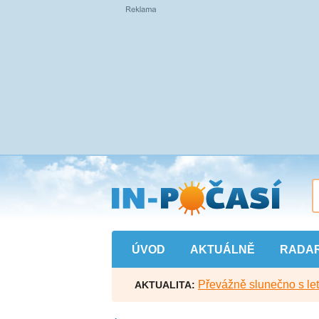
Přejít
na
hlavní
obsah
ÚVOD
AKTUÁLNĚ
RADA
Převážně slunečno s let
AKTUALITA: