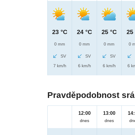
23 °C
24 °C
25 °C
25
0 mm
0 mm
0 mm
0 
SV
SV
SV
7 km/h
6 km/h
6 km/h
6 k
Pravděpodobnost srá
12:00
13:00
14
dnes
dnes
dn