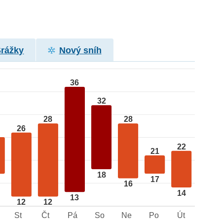
Srážky
Nový sníh
36
32
28
28
26
22
21
18
17
16
14
13
12
12
St
Čt
Pá
So
Ne
Po
Út