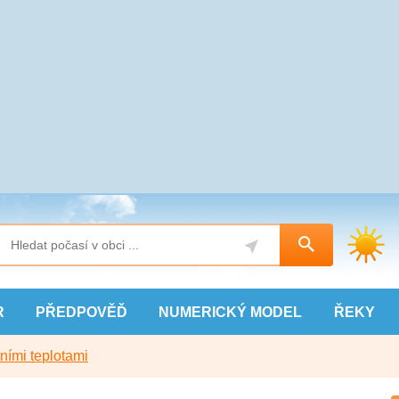
R
PŘEDPOVĚĎ
NUMERICKÝ
MODEL
ŘEKY
ními teplotami