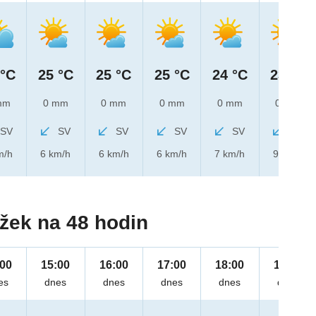
 °C
25 °C
25 °C
25 °C
24 °C
23 °C
mm
0 mm
0 mm
0 mm
0 mm
0 mm
SV
SV
SV
SV
SV
SV
m/h
6 km/h
6 km/h
6 km/h
7 km/h
9 km/h
žek na 48 hodin
:00
15:00
16:00
17:00
18:00
19:00
es
dnes
dnes
dnes
dnes
dnes