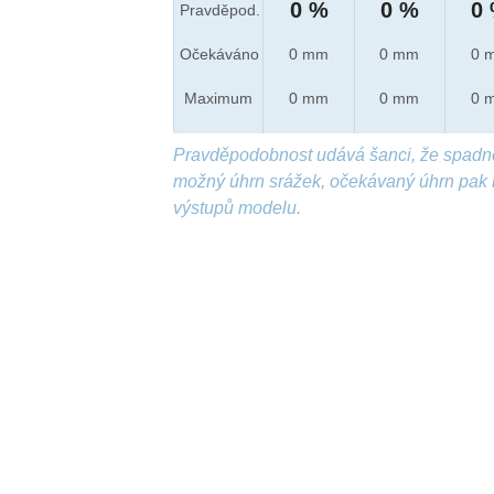
0 %
0 %
0
Pravděpod.
Očekáváno
0 mm
0 mm
0 
Maximum
0 mm
0 mm
0 
Pravděpodobnost udává šanci, že spadn
možný úhrn srážek, očekávaný úhrn pak 
výstupů modelu.