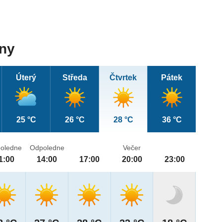
dny
Úterý
Středa
Čtvrtek
Pátek
25 °C
26 °C
28 °C
36 °C
oledne
Odpoledne
Večer
1:00
14:00
17:00
20:00
23:00