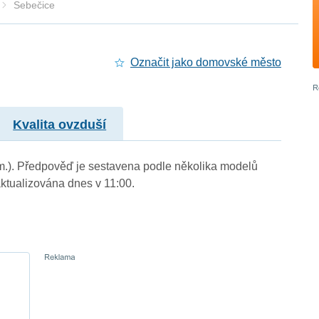
Sebečice
Označit jako domovské město
Kvalita ovzduší
 m.). Předpověď je sestavena podle několika modelů
tualizována dnes v 11:00.