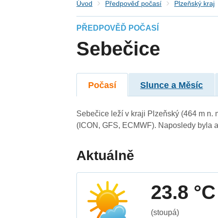
Úvod
Předpověď počasí
Plzeňský kraj
PŘEDPOVĚĎ POČASÍ
Sebečice
Počasí
Slunce a Měsíc
Sebečice leží v kraji Plzeňský (464 m n.
(ICON, GFS, ECMWF). Naposledy byla ak
Aktuálně
23.8 °C
(stoupá)