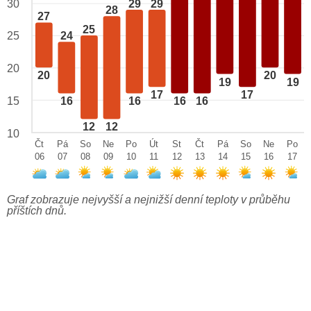
29
29
30
28
27
25
25
24
20
20
20
19
19
17
17
15
16
16
16
16
12
12
10
Čt
Pá
So
Ne
Po
Út
St
Čt
Pá
So
Ne
Po
06
07
08
09
10
11
12
13
14
15
16
17
Graf zobrazuje nejvyšší a nejnižší denní teploty v průběhu
příštích dnů.