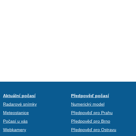
Aktuální počasí
Předpověď počasí
Radarové snímky
Numerický model
Meteostanice
Předpověď pro Prahu
Počasí u vás
Předpověď pro Brno
Webkamery
Předpověď pro Ostravu