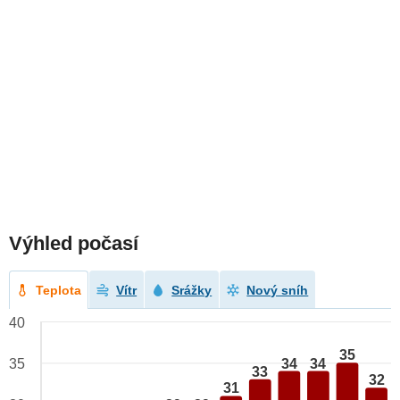
Výhled počasí
Teplota
Vítr
Srážky
Nový sníh
40
35
34
34
35
33
32
31