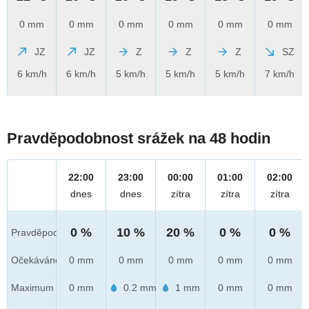
0 mm
0 mm
0 mm
0 mm
0 mm
0 mm
JZ
JZ
Z
Z
Z
SZ
6 km/h
6 km/h
5 km/h
5 km/h
5 km/h
7 km/h
Pravděpodobnost srážek na 48 hodin
22:00
23:00
00:00
01:00
02:00
dnes
dnes
zítra
zítra
zítra
0 %
10 %
20 %
0 %
0 %
Pravděpod.
Očekáváno
0 mm
0 mm
0 mm
0 mm
0 mm
Maximum
0 mm
0.2 mm
1 mm
0 mm
0 mm