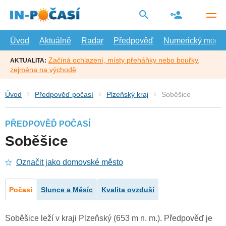
Přejít
na
hlavní
obsah
Úvod
Aktuálně
Radar
Předpověď
Numerický model
Začíná ochlazení, místy přeháňky nebo bouřky,
AKTUALITA:
zejména na východě
Úvod
Předpověď počasí
Plzeňský kraj
Soběšice
PŘEDPOVĚĎ POČASÍ
Soběšice
Označit jako domovské město
Počasí
Slunce a Měsíc
Kvalita ovzduší
Soběšice leží v kraji Plzeňský (653 m n. m.). Předpověď je