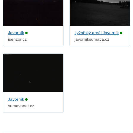
Javorník
Lyžařský areál Javorník
isenzor.cz
javorniksumava.cz
Javorník
sumavanet.cz