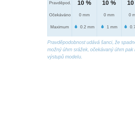
10 %
10 %
10
Pravděpod.
Očekáváno
0 mm
0 mm
0 
Maximum
0.2 mm
1 mm
0.
Pravděpodobnost udává šanci, že spadn
možný úhrn srážek, očekávaný úhrn pak 
výstupů modelu.