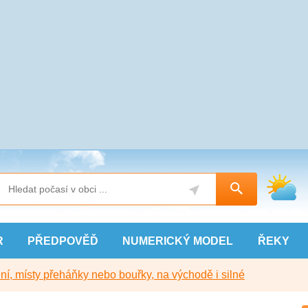
R
PŘEDPOVĚĎ
NUMERICKÝ
MODEL
ŘEKY
í, místy přeháňky nebo bouřky, na východě i silné