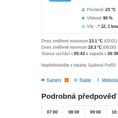
Pocitově:
23 °C
Vlhkost:
90 %
Vítr:
JZ, 1 km
Dnes změřené maximum
23.1 °C
(03:01)
Dnes změřené minimum
19.3 °C
(06:00)
Slunce vychází v
05:43
a zapadá v
20:3
Nepřehlédněte z lokality Spálené Poříčí:
Kamery
Radar
Meteost
4
Podrobná předpověď 
07:00
08:00
09:00
10