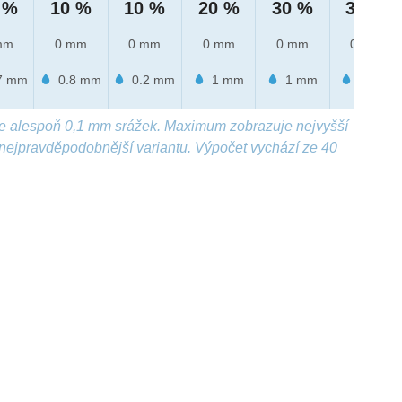
 %
10 %
10 %
20 %
30 %
30 %
mm
0 mm
0 mm
0 mm
0 mm
0 mm
7 mm
0.8 mm
0.2 mm
1 mm
1 mm
2 mm
e alespoň 0,1 mm srážek. Maximum zobrazuje nejvyšší
nejpravděpodobnější variantu. Výpočet vychází ze 40