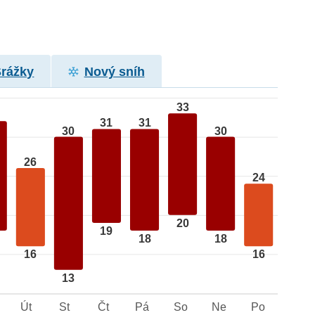
Srážky
Nový sníh
33
31
31
30
30
26
24
20
19
18
18
16
16
13
Út
St
Čt
Pá
So
Ne
Po