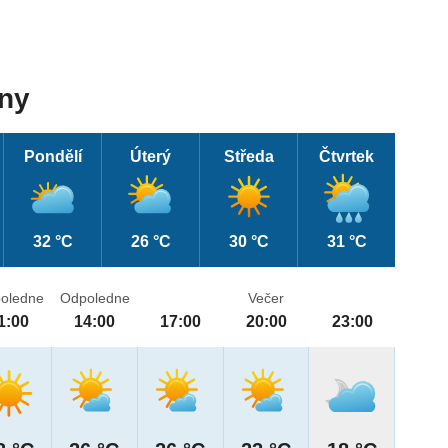
dny
Pondělí
Úterý
Středa
Čtvrtek
32 °C
26 °C
30 °C
31 °C
oledne
Odpoledne
Večer
1:00
14:00
17:00
20:00
23:00