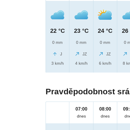
22 °C
23 °C
24 °C
26
0 mm
0 mm
0 mm
0 
J
JZ
JZ
3 km/h
4 km/h
6 km/h
8 k
Pravděpodobnost srá
07:00
08:00
09
dnes
dnes
dn