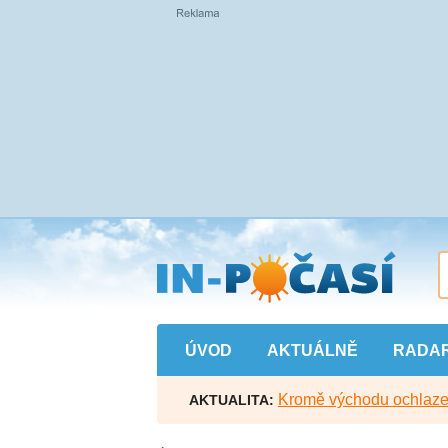
Přejít
na
hlavní
obsah
ÚVOD
AKTUÁLNĚ
RADA
Kromě východu ochlazen
AKTUALITA: