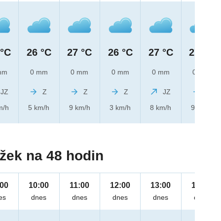
 °C
26 °C
27 °C
26 °C
27 °C
27 °C
mm
0 mm
0 mm
0 mm
0 mm
0 mm
JZ
Z
Z
Z
JZ
Z
m/h
5 km/h
9 km/h
3 km/h
8 km/h
9 km/h
žek na 48 hodin
:00
10:00
11:00
12:00
13:00
14:00
es
dnes
dnes
dnes
dnes
dnes