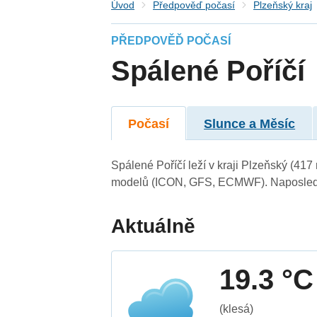
Úvod
Předpověď počasí
Plzeňský kraj
PŘEDPOVĚĎ POČASÍ
Spálené Poříčí
Počasí
Slunce a Měsíc
Spálené Poříčí leží v kraji Plzeňský (41
modelů (ICON, GFS, ECMWF). Naposledy 
Aktuálně
19.3 °C
(klesá)