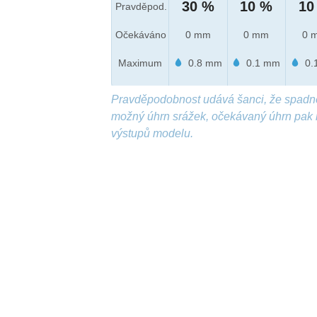
30 %
10 %
10
Pravděpod.
Očekáváno
0 mm
0 mm
0 
Maximum
0.8 mm
0.1 mm
0.
Pravděpodobnost udává šanci, že spadn
možný úhrn srážek, očekávaný úhrn pak 
výstupů modelu.