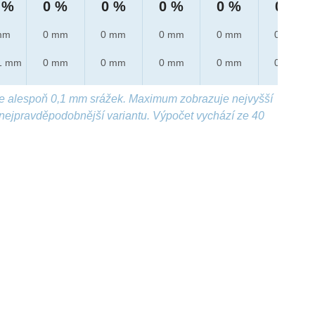
 %
0 %
0 %
0 %
0 %
0 %
mm
0 mm
0 mm
0 mm
0 mm
0 mm
1 mm
0 mm
0 mm
0 mm
0 mm
0 mm
e alespoň 0,1 mm srážek. Maximum zobrazuje nejvyšší
nejpravděpodobnější variantu. Výpočet vychází ze 40