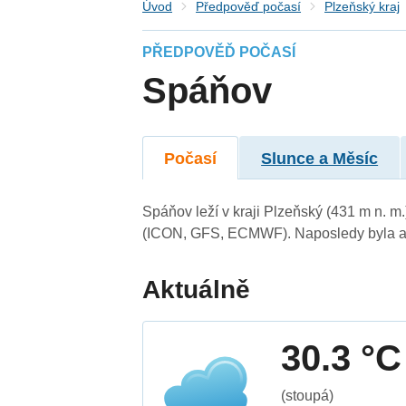
Úvod
Předpověď počasí
Plzeňský kraj
PŘEDPOVĚĎ POČASÍ
Spáňov
Počasí
Slunce a Měsíc
Spáňov leží v kraji Plzeňský (431 m n. 
(ICON, GFS, ECMWF). Naposledy byla ak
Aktuálně
30.3 °C
(stoupá)