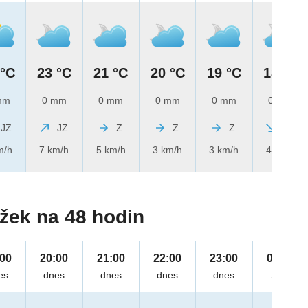
 °C
23 °C
21 °C
20 °C
19 °C
18 °C
mm
0 mm
0 mm
0 mm
0 mm
0 mm
JZ
JZ
Z
Z
Z
SZ
m/h
7 km/h
5 km/h
3 km/h
3 km/h
4 km/h
žek na 48 hodin
:00
20:00
21:00
22:00
23:00
00:00
es
dnes
dnes
dnes
dnes
zítra