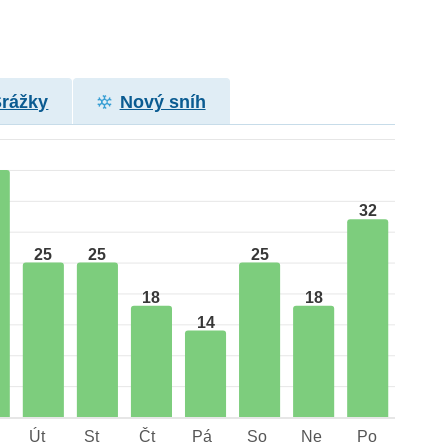
Srážky
Nový sníh
32
25
25
25
18
18
14
Út
St
Čt
Pá
So
Ne
Po