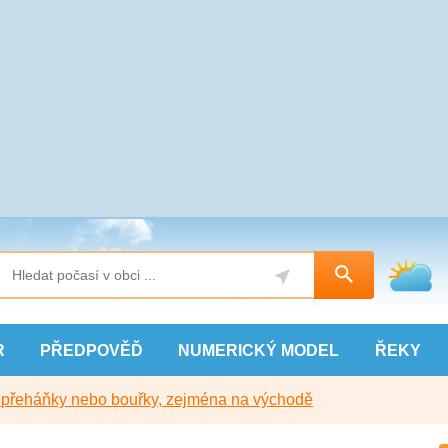
R
PŘEDPOVĚĎ
NUMERICKÝ
MODEL
ŘEKY
y přeháňky nebo bouřky, zejména na východě