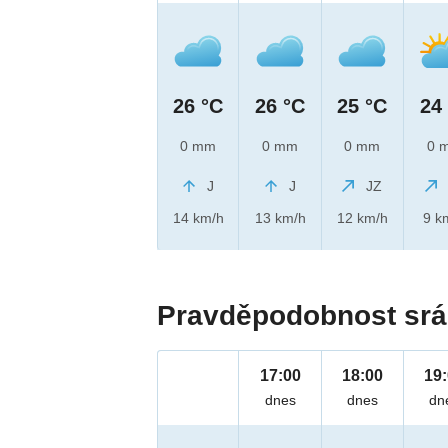
26 °C
26 °C
25 °C
24
0 mm
0 mm
0 mm
0 
J
J
JZ
14 km/h
13 km/h
12 km/h
9 k
Pravděpodobnost srá
17:00
18:00
19
dnes
dnes
dn