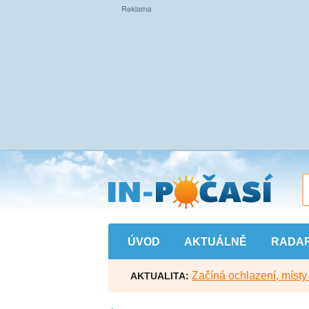
Přejít
na
hlavní
obsah
ÚVOD
AKTUÁLNĚ
RADA
Začíná ochlazení, míst
AKTUALITA: