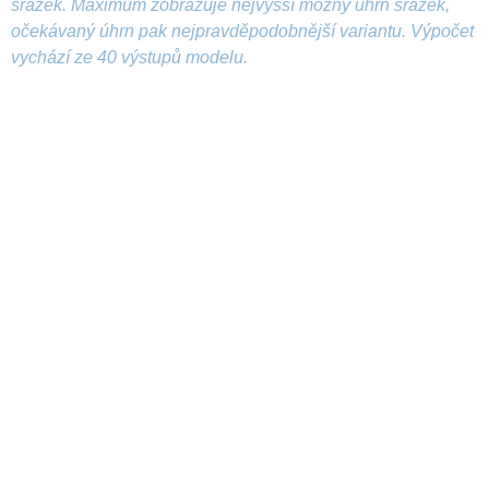
srážek. Maximum zobrazuje nejvyšší možný úhrn srážek,
očekávaný úhrn pak nejpravděpodobnější variantu. Výpočet
vychází ze 40 výstupů modelu.