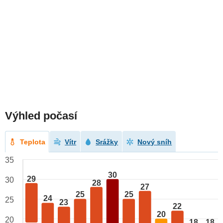
Výhled počasí
Teplota
Vítr
Srážky
Nový sníh
35
30
29
30
28
27
25
25
24
25
23
22
20
20
18
18