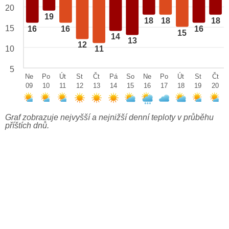
20
19
18
18
18
15
16
16
16
15
14
13
12
10
11
5
Ne
Po
Út
St
Čt
Pá
So
Ne
Po
Út
St
Čt
09
10
11
12
13
14
15
16
17
18
19
20
Graf zobrazuje nejvyšší a nejnižší denní teploty v průběhu
příštích dnů.