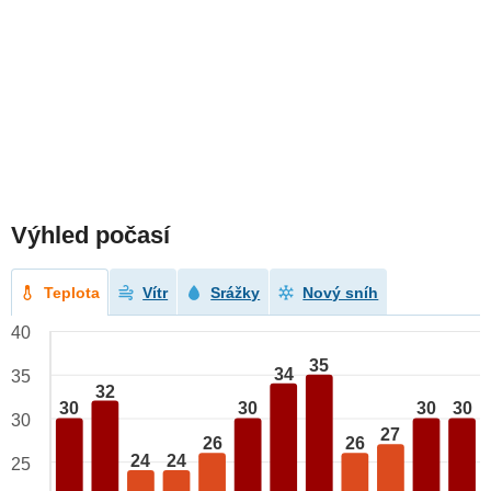
Výhled počasí
Teplota
Vítr
Srážky
Nový sníh
40
35
34
35
32
30
30
30
30
30
27
26
26
24
24
25