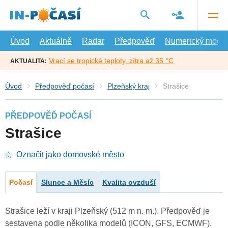
Přejít
na
hlavní
obsah
Úvod
Aktuálně
Radar
Předpověď
Numerický model
Vrací se tropické teploty, zítra až 35 °C
AKTUALITA:
Úvod
Předpověď počasí
Plzeňský kraj
Strašice
PŘEDPOVĚĎ POČASÍ
Strašice
Označit jako domovské město
Počasí
Slunce a Měsíc
Kvalita ovzduší
Strašice leží v kraji Plzeňský (512 m n. m.). Předpověď je
sestavena podle několika modelů (ICON, GFS, ECMWF).