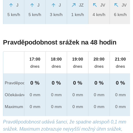
J
J
J
JZ
JV
JV
5 km/h
5 km/h
3 km/h
1 km/h
4 km/h
6 km/h
Pravděpodobnost srážek na 48 hodin
17:00
18:00
19:00
20:00
21:00
dnes
dnes
dnes
dnes
dnes
0 %
0 %
0 %
0 %
0 %
Pravděpod.
Očekáváno
0 mm
0 mm
0 mm
0 mm
0 mm
Maximum
0 mm
0 mm
0 mm
0 mm
0 mm
Pravděpodobnost udává šanci, že spadne alespoň 0,1 mm
srážek. Maximum zobrazuje nejvyšší možný úhrn srážek,