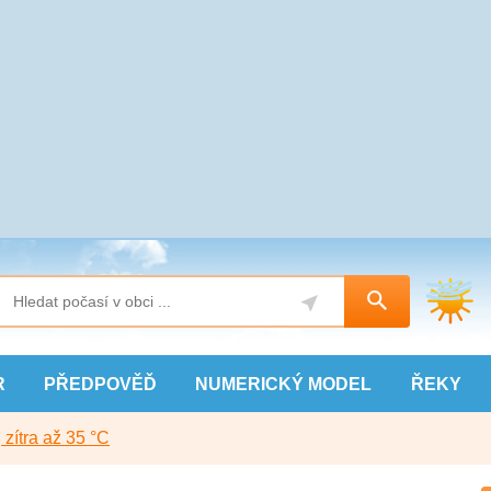
R
PŘEDPOVĚĎ
NUMERICKÝ
MODEL
ŘEKY
, zítra až 35 °C