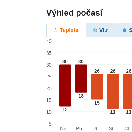
Výhled počasí
Teplota
Vítr
40
35
30
30
30
26
26
26
25
20
18
15
15
12
10
11
11
5
Ne
Po
Út
St
Čt