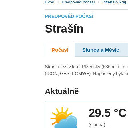
Úvod
Předpověď počasí
Plzeňský kraj
PŘEDPOVĚĎ POČASÍ
Strašín
Počasí
Slunce a Měsíc
Strašín leží v kraji Plzeňský (636 m n. 
(ICON, GFS, ECMWF). Naposledy byla ak
Aktuálně
29.5 °C
(stoupá)