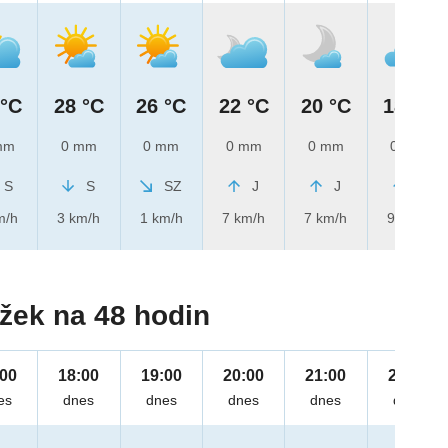
 °C
28 °C
26 °C
22 °C
20 °C
18 °C
mm
0 mm
0 mm
0 mm
0 mm
0 mm
S
S
SZ
J
J
J
m/h
3 km/h
1 km/h
7 km/h
7 km/h
9 km/h
žek na 48 hodin
:00
18:00
19:00
20:00
21:00
22:00
es
dnes
dnes
dnes
dnes
dnes