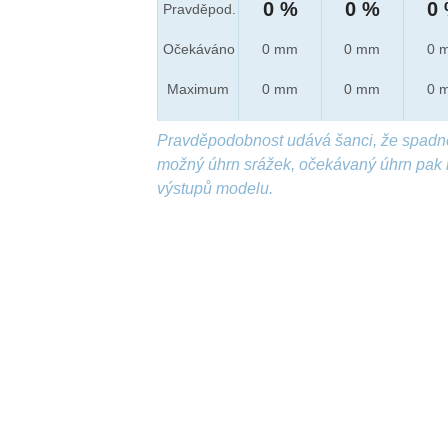
0 %
0 %
0
Pravděpod.
Očekáváno
0 mm
0 mm
0 
Maximum
0 mm
0 mm
0 
Pravděpodobnost udává šanci, že spadn
možný úhrn srážek, očekávaný úhrn pak 
výstupů modelu.