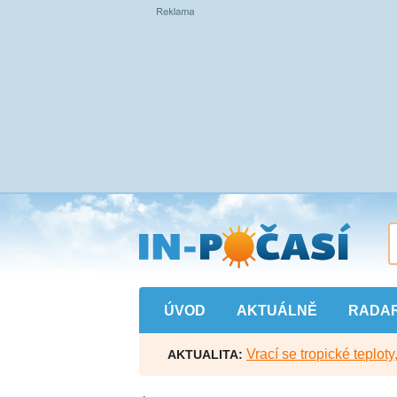
Přejít
na
hlavní
obsah
ÚVOD
AKTUÁLNĚ
RADA
Vrací se tropické teploty
AKTUALITA: