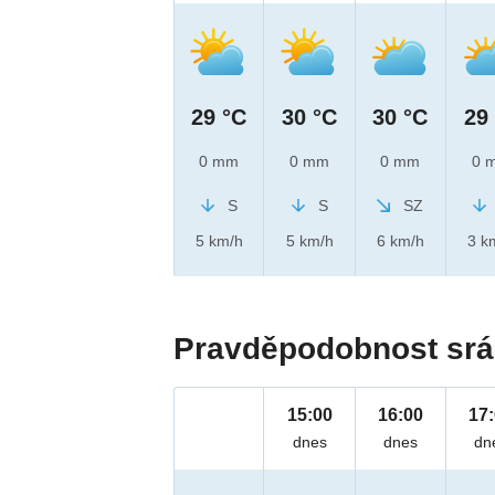
29 °C
30 °C
30 °C
29
0 mm
0 mm
0 mm
0 
S
S
SZ
5 km/h
5 km/h
6 km/h
3 k
Pravděpodobnost srá
15:00
16:00
17
dnes
dnes
dn