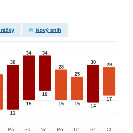
Srážky
Nový sníh
34
34
30
30
29
28
25
19
17
15
15
15
14
11
Pá
So
Ne
Po
Út
St
Čt