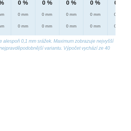
 %
0 %
0 %
0 %
0 %
0 %
mm
0 mm
0 mm
0 mm
0 mm
0 mm
mm
0 mm
0 mm
0 mm
0 mm
0 mm
e alespoň 0,1 mm srážek. Maximum zobrazuje nejvyšší
nejpravděpodobnější variantu. Výpočet vychází ze 40