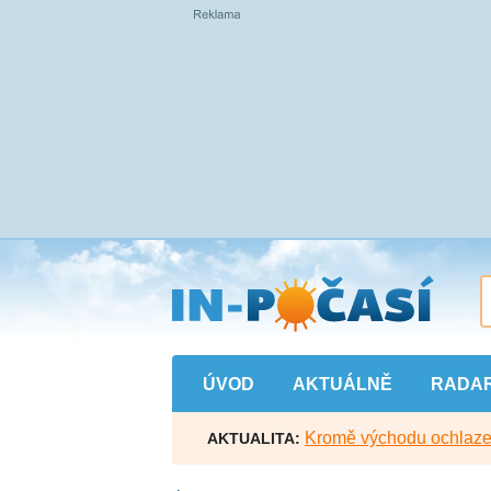
Přejít
na
hlavní
obsah
ÚVOD
AKTUÁLNĚ
RADA
Kromě východu ochlazen
AKTUALITA: