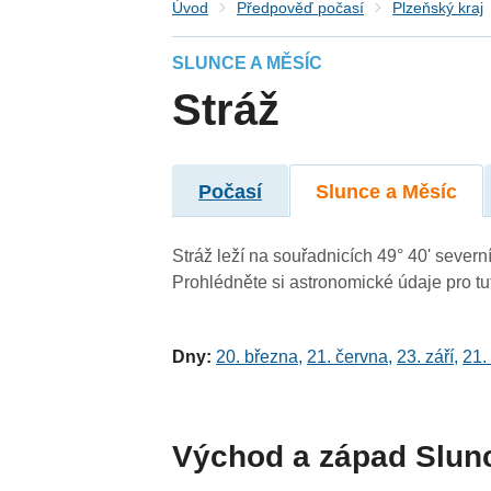
Úvod
Předpověď počasí
Plzeňský kraj
SLUNCE A MĚSÍC
Stráž
Počasí
Slunce a Měsíc
Stráž leží na souřadnicích 49° 40' severní
Prohlédněte si astronomické údaje pro tut
Dny:
20. března
,
21. června
,
23. září
,
21.
Východ a západ Slun