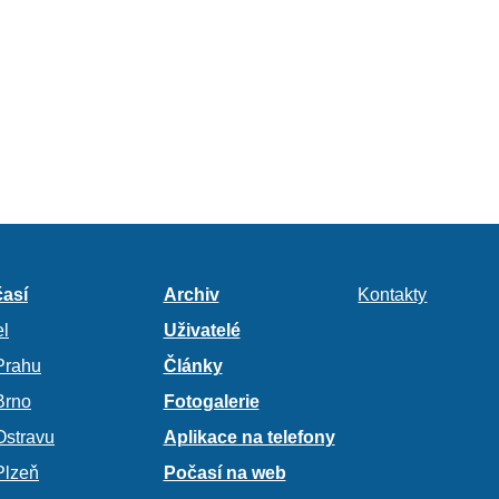
así
Archiv
Kontakty
l
Uživatelé
Prahu
Články
Brno
Fotogalerie
Ostravu
Aplikace na telefony
Plzeň
Počasí na web