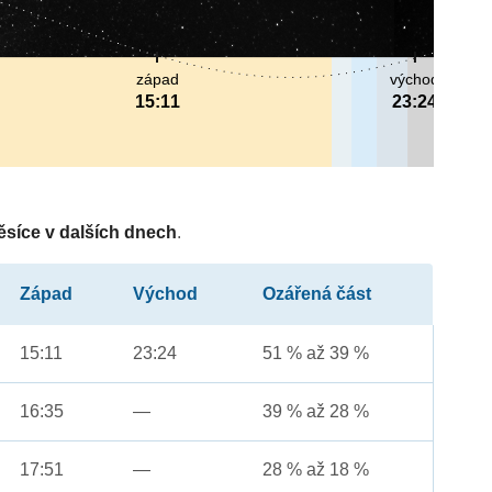
západ
východ
15:11
23:24
ěsíce v dalších dnech
.
Západ
Východ
Ozářená část
15:11
23:24
51 % až 39 %
16:35
—
39 % až 28 %
17:51
—
28 % až 18 %