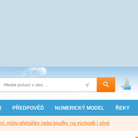
R
PŘEDPOVĚĎ
NUMERICKÝ
MODEL
ŘEKY
í, místy přeháňky nebo bouřky, na východě i silné