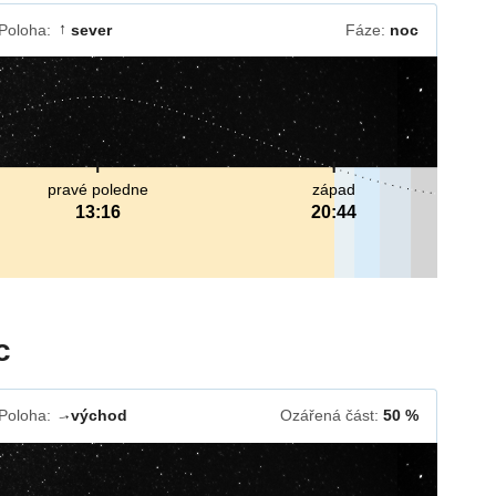
Poloha:
sever
Fáze:
noc
↓
pravé poledne
západ
13:16
20:44
c
Poloha:
východ
Ozářená část:
50 %
↓