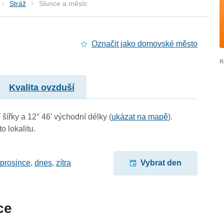
Stráž
Slunce a měsíc
Označit jako domovské město
Kvalita ovzduší
 šířky a 12° 46' východní délky (
ukázat na mapě
).
o lokalitu.
 prosince
,
dnes
,
zítra
Vybrat den
ce