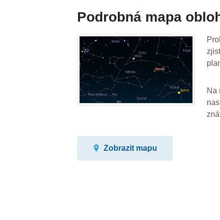
Podrobná mapa oblo
Pro
zji
pla
Na 
nas
zná
Zobrazit mapu