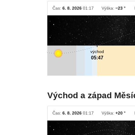
Čas:
6. 8. 2026
01:17
Výška:
−23 °
východ
05:47
Východ a západ Měsí
Čas:
6. 8. 2026
01:17
Výška:
+20 °