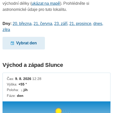
východní délky (
ukázat na mapě
). Prohlédněte si
astronomické údaje pro tuto lokalitu.
Dny:
20. března
,
21. června
,
23. září
,
21. prosince
,
dnes
,
zítra
Vybrat den
Východ a západ Slunce
Čas:
9. 8. 2026
12:28
Výška:
+55 °
Poloha:
jih
↓
Fáze:
den