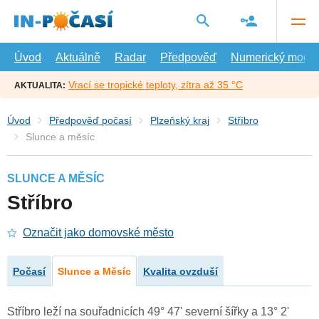
Přejít
na
hlavní
obsah
Úvod
Aktuálně
Radar
Předpověď
Numerický model
Vrací se tropické teploty, zítra až 35 °C
AKTUALITA:
Úvod
Předpověď počasí
Plzeňský kraj
Stříbro
Slunce a měsíc
SLUNCE A MĚSÍC
Stříbro
Označit jako domovské město
Počasí
Slunce a Měsíc
Kvalita ovzduší
Stříbro leží na souřadnicích 49° 47' severní šířky a 13° 2'