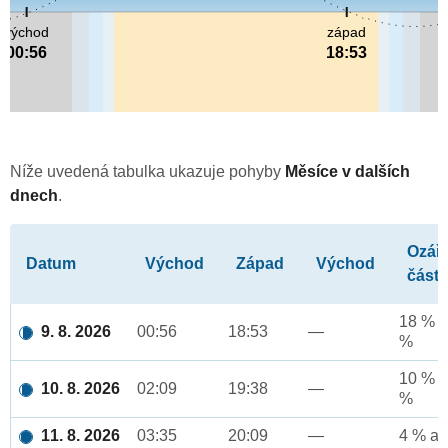
východ
západ
00:56
18:53
Níže uvedená tabulka ukazuje pohyby
Měsíce v dalších
dnech
.
Ozář
Datum
Východ
Západ
Východ
část
18 % a
9. 8. 2026
00:56
18:53
—
%
10 % a
10. 8. 2026
02:09
19:38
—
%
11. 8. 2026
03:35
20:09
—
4 % až