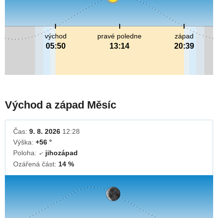
východ
pravé poledne
západ
05:50
13:14
20:39
Východ a západ Měsíc
Čas:
9. 8. 2026
12:28
Výška:
+56 °
Poloha:
jihozápad
↓
Ozářená část:
14 %