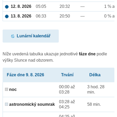
12. 8. 2026
05:05
20:32
—
1 % až
13. 8. 2026
06:33
20:50
—
0 % až
Lunární kalendář
Níže uvedená tabulka ukazuje jednotlivé
fáze dne
podle
výšky Slunce nad obzorem.
Fáze dne 9. 8. 2026
Trvání
Délka
00:00 až
3 hod. 28
noc
03:28
min.
03:28 až
astronomický soumrak
58 min.
04:25
04:25 až