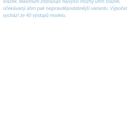
srážek. Maximum zobrazuje nejvyšší možný úhrn srážek,
očekávaný úhrn pak nejpravděpodobnější variantu. Výpočet
vychází ze 40 výstupů modelu.