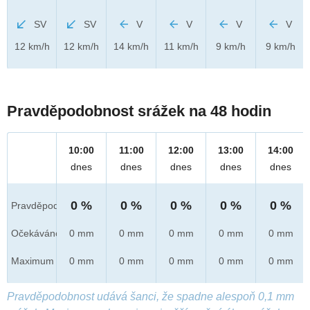
SV
SV
V
V
V
V
12 km/h
12 km/h
14 km/h
11 km/h
9 km/h
9 km/h
Pravděpodobnost srážek na 48 hodin
10:00
11:00
12:00
13:00
14:00
dnes
dnes
dnes
dnes
dnes
0 %
0 %
0 %
0 %
0 %
Pravděpod.
Očekáváno
0 mm
0 mm
0 mm
0 mm
0 mm
Maximum
0 mm
0 mm
0 mm
0 mm
0 mm
Pravděpodobnost udává šanci, že spadne alespoň 0,1 mm