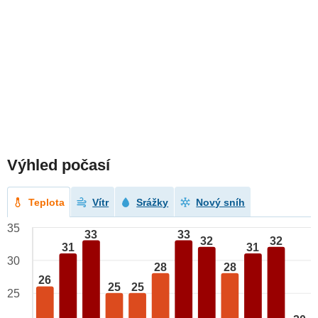
Výhled počasí
Teplota
Vítr
Srážky
Nový sníh
35
33
33
32
32
31
31
30
28
28
26
25
25
25