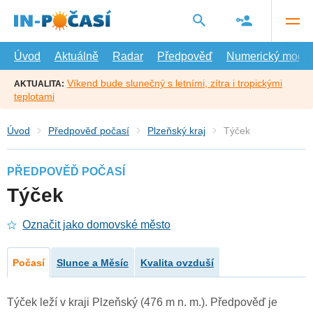
Přejít
na
hlavní
obsah
Úvod
Aktuálně
Radar
Předpověď
Numerický model
Víkend bude slunečný s letními, zítra i tropickými
AKTUALITA:
teplotami
Úvod
Předpověď počasí
Plzeňský kraj
Týček
PŘEDPOVĚĎ POČASÍ
Týček
Označit jako domovské město
Počasí
Slunce a Měsíc
Kvalita ovzduší
Týček leží v kraji Plzeňský (476 m n. m.). Předpověď je