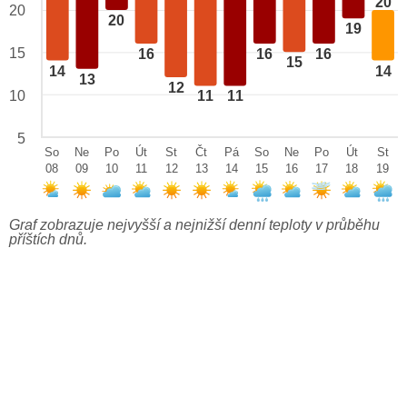
20
20
20
19
15
16
16
16
15
14
14
13
12
10
11
11
5
So
Ne
Po
Út
St
Čt
Pá
So
Ne
Po
Út
St
08
09
10
11
12
13
14
15
16
17
18
19
Graf zobrazuje nejvyšší a nejnižší denní teploty v průběhu
příštích dnů.