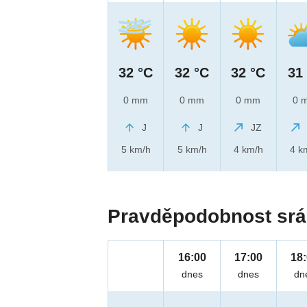
32 °C
32 °C
32 °C
31
0 mm
0 mm
0 mm
0 
J
J
JZ
5 km/h
5 km/h
4 km/h
4 k
Pravděpodobnost srá
16:00
17:00
18
dnes
dnes
dn