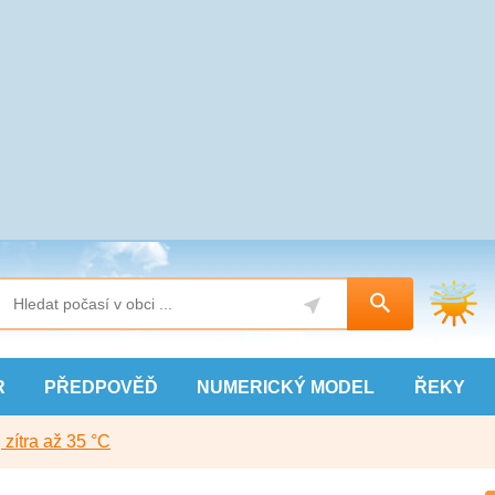
R
PŘEDPOVĚĎ
NUMERICKÝ
MODEL
ŘEKY
, zítra až 35 °C