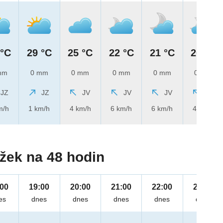
 °C
29 °C
25 °C
22 °C
21 °C
20 °C
mm
0 mm
0 mm
0 mm
0 mm
0 mm
JZ
JZ
JV
JV
JV
JV
m/h
1 km/h
4 km/h
6 km/h
6 km/h
4 km/h
žek na 48 hodin
:00
19:00
20:00
21:00
22:00
23:00
es
dnes
dnes
dnes
dnes
dnes