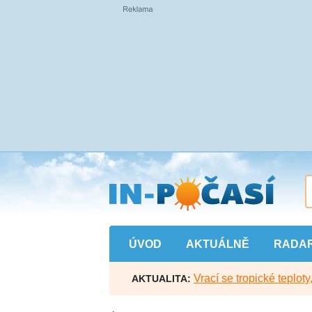
Přejít
na
hlavní
obsah
ÚVOD
AKTUÁLNĚ
RADA
Vrací se tropické teploty
AKTUALITA: