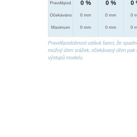
0 %
0 %
0
Pravděpod.
Očekáváno
0 mm
0 mm
0 
Maximum
0 mm
0 mm
0 
Pravděpodobnost udává šanci, že spadn
možný úhrn srážek, očekávaný úhrn pak 
výstupů modelu.