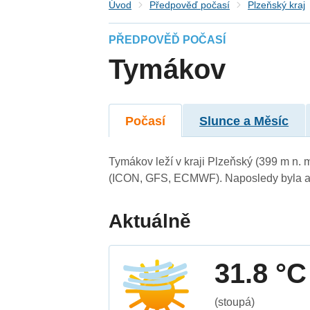
Úvod
Předpověď počasí
Plzeňský kraj
PŘEDPOVĚĎ POČASÍ
Tymákov
Počasí
Slunce a Měsíc
Tymákov leží v kraji Plzeňský (399 m n.
(ICON, GFS, ECMWF). Naposledy byla ak
Aktuálně
31.8 °C
(stoupá)