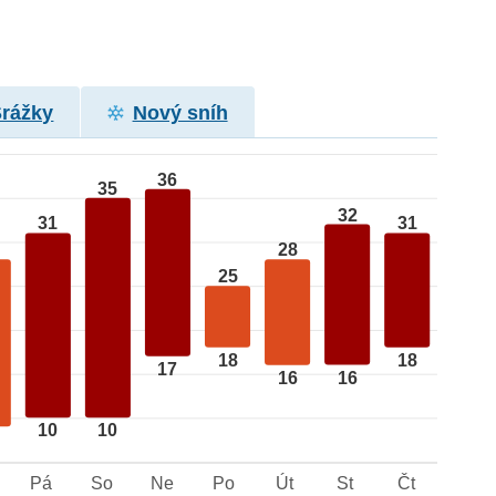
Srážky
Nový sníh
36
35
32
31
31
28
25
18
18
17
16
16
10
10
Pá
So
Ne
Po
Út
St
Čt