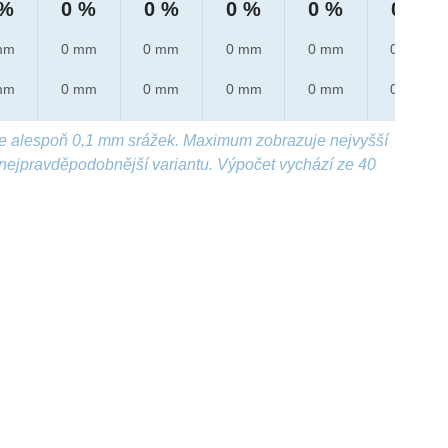
 %
0 %
0 %
0 %
0 %
0 %
mm
0 mm
0 mm
0 mm
0 mm
0 mm
mm
0 mm
0 mm
0 mm
0 mm
0 mm
e alespoň 0,1 mm srážek. Maximum zobrazuje nejvyšší
nejpravděpodobnější variantu. Výpočet vychází ze 40