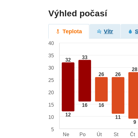
Výhled počasí
Teplota
Vítr
40
35
33
32
30
28
26
26
25
20
15
16
16
12
10
11
9
5
Ne
Po
Út
St
Čt