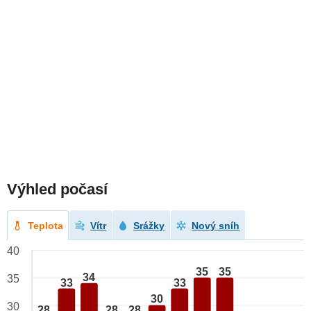
Výhled počasí
Teplota
Vítr
Srážky
Nový sníh
40
35
35
34
35
33
33
30
30
28
28
28