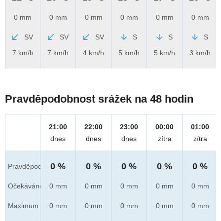
0 mm
0 mm
0 mm
0 mm
0 mm
0 mm
SV
SV
SV
S
S
S
7 km/h
7 km/h
4 km/h
5 km/h
5 km/h
3 km/h
Pravděpodobnost srážek na 48 hodin
21:00
22:00
23:00
00:00
01:00
dnes
dnes
dnes
zítra
zítra
0 %
0 %
0 %
0 %
0 %
Pravděpod.
Očekáváno
0 mm
0 mm
0 mm
0 mm
0 mm
Maximum
0 mm
0 mm
0 mm
0 mm
0 mm