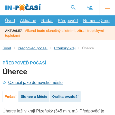
Přejít
na
hlavní
obsah
Úvod
Aktuálně
Radar
Předpověď
Numerický model
Víkend bude slunečný s letními, zítra i tropickými
AKTUALITA:
teplotami
Úvod
Předpověď počasí
Plzeňský kraj
Úherce
PŘEDPOVĚĎ POČASÍ
Úherce
Označit jako domovské město
Počasí
Slunce a Měsíc
Kvalita ovzduší
Úherce leží v kraji Plzeňský (345 m n. m.). Předpověď je