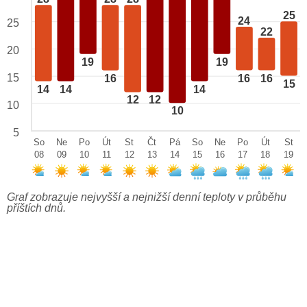
25
24
25
22
20
19
19
15
16
16
16
15
14
14
14
12
12
10
10
5
So
Ne
Po
Út
St
Čt
Pá
So
Ne
Po
Út
St
08
09
10
11
12
13
14
15
16
17
18
19
Graf zobrazuje nejvyšší a nejnižší denní teploty v průběhu
příštích dnů.