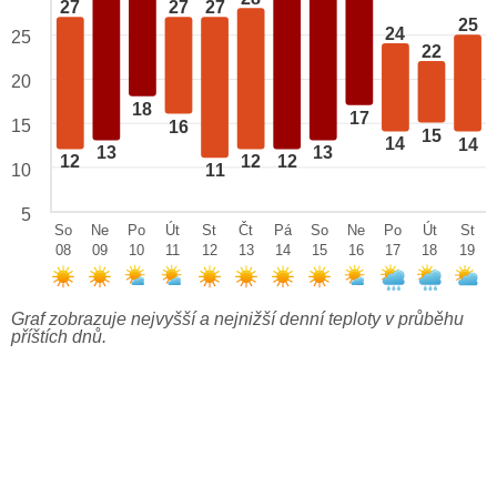
27
27
27
25
24
25
22
20
18
17
15
16
15
14
14
13
13
12
12
12
10
11
5
So
Ne
Po
Út
St
Čt
Pá
So
Ne
Po
Út
St
08
09
10
11
12
13
14
15
16
17
18
19
Graf zobrazuje nejvyšší a nejnižší denní teploty v průběhu
příštích dnů.