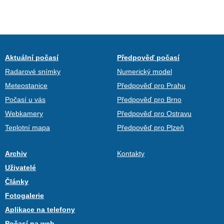
Aktuální počasí
Předpověď počasí
Radarové snímky
Numerický model
Meteostanice
Předpověď pro Prahu
Počasí u vás
Předpověď pro Brno
Webkamery
Předpověď pro Ostravu
Teplotní mapa
Předpověď pro Plzeň
Archiv
Kontakty
Uživatelé
Články
Fotogalerie
Aplikace na telefony
Počasí na web