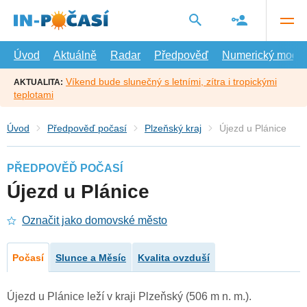
Přejít
na
hlavní
obsah
Úvod
Aktuálně
Radar
Předpověď
Numerický model
Víkend bude slunečný s letními, zítra i tropickými
AKTUALITA:
teplotami
Úvod
Předpověď počasí
Plzeňský kraj
Újezd u Plánice
PŘEDPOVĚĎ POČASÍ
Újezd u Plánice
Označit jako domovské město
Počasí
Slunce a Měsíc
Kvalita ovzduší
Újezd u Plánice leží v kraji Plzeňský (506 m n. m.).