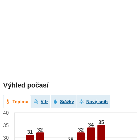
Výhled počasí
Teplota
Vítr
Srážky
Nový sníh
40
35
34
35
32
32
31
30
28