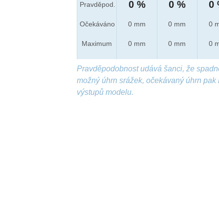
0 %
0 %
0
Pravděpod.
Očekáváno
0 mm
0 mm
0 
Maximum
0 mm
0 mm
0 
Pravděpodobnost udává šanci, že spadn
možný úhrn srážek, očekávaný úhrn pak 
výstupů modelu.