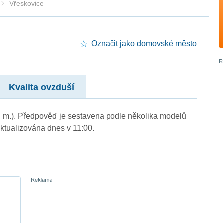
Vřeskovice
Označit jako domovské město
Kvalita ovzduší
n. m.). Předpověď je sestavena podle několika modelů
tualizována dnes v 11:00.