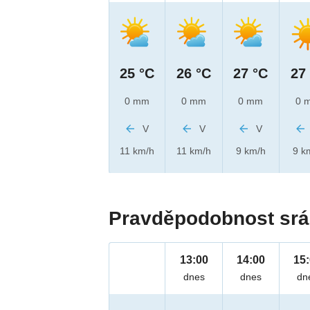
25 °C
26 °C
27 °C
27
0 mm
0 mm
0 mm
0 
V
V
V
11 km/h
11 km/h
9 km/h
9 k
Pravděpodobnost srá
13:00
14:00
15
dnes
dnes
dn