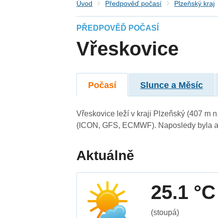
Úvod
Předpověď počasí
Plzeňský kraj
PŘEDPOVĚĎ POČASÍ
Vřeskovice
Počasí
Slunce a Měsíc
Vřeskovice leží v kraji Plzeňský (407 m 
(ICON, GFS, ECMWF). Naposledy byla ak
Aktuálně
25.1 °C
(stoupá)