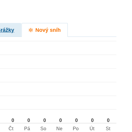
Srážky
Nový sníh
0
0
0
0
0
0
0
Čt
Pá
So
Ne
Po
Út
St