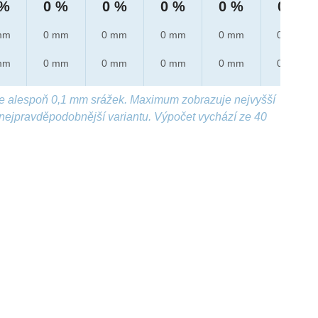
 %
0 %
0 %
0 %
0 %
0 %
mm
0 mm
0 mm
0 mm
0 mm
0 mm
mm
0 mm
0 mm
0 mm
0 mm
0 mm
e alespoň 0,1 mm srážek. Maximum zobrazuje nejvyšší
nejpravděpodobnější variantu. Výpočet vychází ze 40