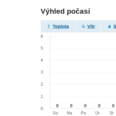
Výhled počasí
Teplota
Vítr
6
5
4
3
2
1
0
0
0
0
0
0
So
Ne
Po
Út
St