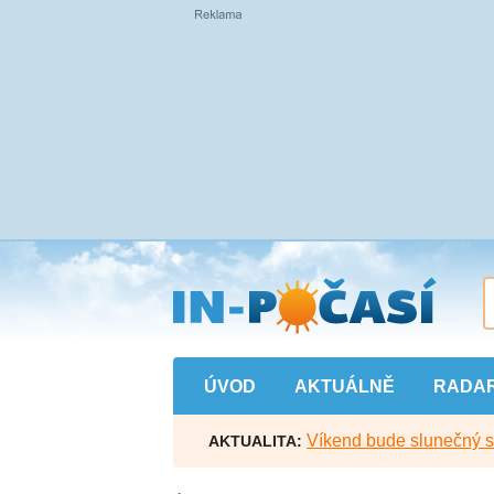
Přejít
na
hlavní
obsah
ÚVOD
AKTUÁLNĚ
RADA
Víkend bude slunečný s l
AKTUALITA: