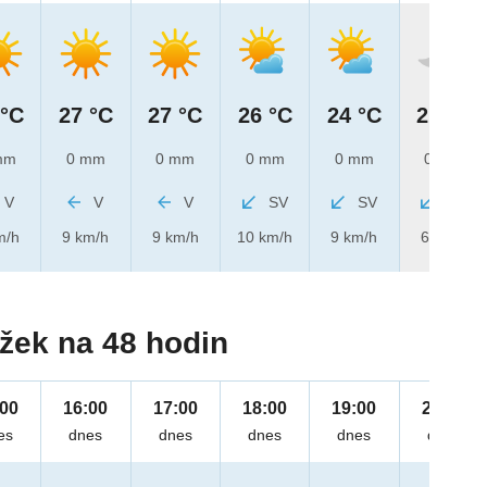
 °C
27 °C
27 °C
26 °C
24 °C
21 °C
mm
0 mm
0 mm
0 mm
0 mm
0 mm
V
V
V
SV
SV
SV
m/h
9 km/h
9 km/h
10 km/h
9 km/h
6 km/h
žek na 48 hodin
:00
16:00
17:00
18:00
19:00
20:00
es
dnes
dnes
dnes
dnes
dnes