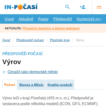
Přejít
na
hlavní
obsah
Úvod
Aktuálně
Radar
Předpověď
Numerický model
Převážně slunečno s letními teplotami
AKTUALITA:
Úvod
Předpověď počasí
Plzeňský kraj
Výrov
PŘEDPOVĚĎ POČASÍ
Výrov
Označit jako domovské město
Počasí
Slunce a Měsíc
Kvalita ovzduší
Výrov leží v kraji Plzeňský (455 m n. m.). Předpověď je
sestavena podle několika modelů (ICON, GFS, ECMWF).