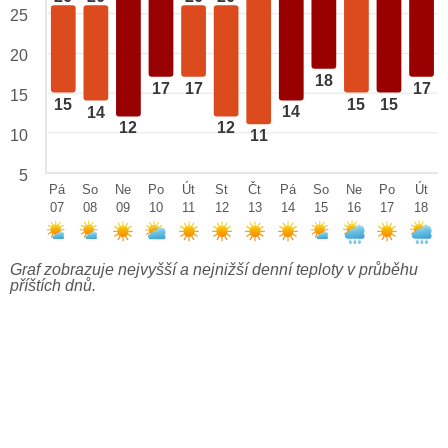
25
20
18
17
17
17
15
15
15
15
14
14
12
12
10
11
5
Pá
So
Ne
Po
Út
St
Čt
Pá
So
Ne
Po
Út
07
08
09
10
11
12
13
14
15
16
17
18
Graf zobrazuje nejvyšší a nejnižší denní teploty v průběhu
příštích dnů.