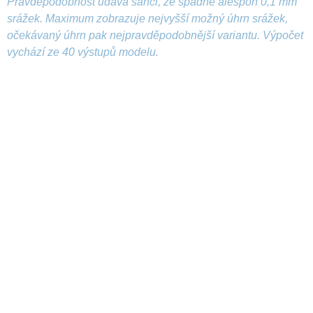
Pravděpodobnost udává šanci, že spadne alespoň 0,1 mm
srážek. Maximum zobrazuje nejvyšší možný úhrn srážek,
očekávaný úhrn pak nejpravděpodobnější variantu. Výpočet
vychází ze 40 výstupů modelu.