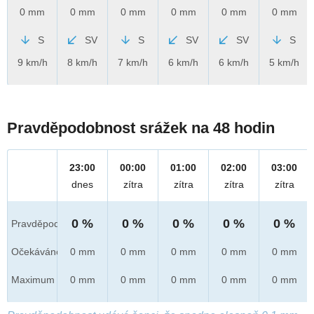
0 mm
0 mm
0 mm
0 mm
0 mm
0 mm
S
SV
S
SV
SV
S
9 km/h
8 km/h
7 km/h
6 km/h
6 km/h
5 km/h
Pravděpodobnost srážek na 48 hodin
23:00
00:00
01:00
02:00
03:00
dnes
zítra
zítra
zítra
zítra
0 %
0 %
0 %
0 %
0 %
Pravděpod.
Očekáváno
0 mm
0 mm
0 mm
0 mm
0 mm
Maximum
0 mm
0 mm
0 mm
0 mm
0 mm