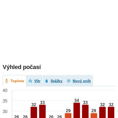
Výhled počasí
Teplota
Vítr
Srážky
Nový sníh
40
34
35
33
33
32
32
32
29
29
30
26
26
26
26