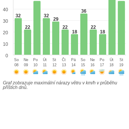
40
36
32
32
29
30
22
22
22
18
18
20
10
0
So
Ne
Po
Út
St
Čt
Pá
So
Ne
Po
Út
St
08
09
10
11
12
13
14
15
16
17
18
19
Graf zobrazuje maximální nárazy větru v km/h v průběhu
příštích dnů.