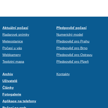
Aktuální počasí
Předpověď počasí
Radarové snímky
Numerický model
Meteostanice
Předpověď pro Prahu
Počasí u vás
Předpověď pro Brno
Webkamery
Předpověď pro Ostravu
Teplotní mapa
Předpověď pro Plzeň
Archiv
Kontakty
Uživatelé
Články
Fotogalerie
Aplikace na telefony
Počasí na web