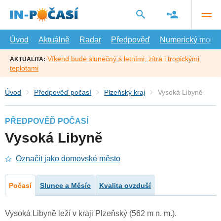
Přejít
na
hlavní
obsah
Úvod
Aktuálně
Radar
Předpověď
Numerický model
Víkend bude slunečný s letními, zítra i tropickými
AKTUALITA:
teplotami
Úvod
Předpověď počasí
Plzeňský kraj
Vysoká Libyně
PŘEDPOVĚĎ POČASÍ
Vysoká Libyně
Označit jako domovské město
Počasí
Slunce a Měsíc
Kvalita ovzduší
Vysoká Libyně leží v kraji Plzeňský (562 m n. m.).