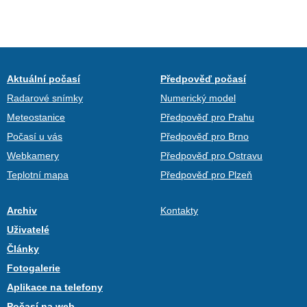
Aktuální počasí
Předpověď počasí
Radarové snímky
Numerický model
Meteostanice
Předpověď pro Prahu
Počasí u vás
Předpověď pro Brno
Webkamery
Předpověď pro Ostravu
Teplotní mapa
Předpověď pro Plzeň
Archiv
Kontakty
Uživatelé
Články
Fotogalerie
Aplikace na telefony
Počasí na web