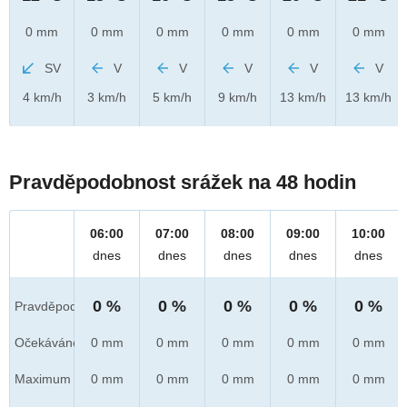
0 mm
0 mm
0 mm
0 mm
0 mm
0 mm
SV
V
V
V
V
V
4 km/h
3 km/h
5 km/h
9 km/h
13 km/h
13 km/h
Pravděpodobnost srážek na 48 hodin
06:00
07:00
08:00
09:00
10:00
dnes
dnes
dnes
dnes
dnes
0 %
0 %
0 %
0 %
0 %
Pravděpod.
Očekáváno
0 mm
0 mm
0 mm
0 mm
0 mm
Maximum
0 mm
0 mm
0 mm
0 mm
0 mm