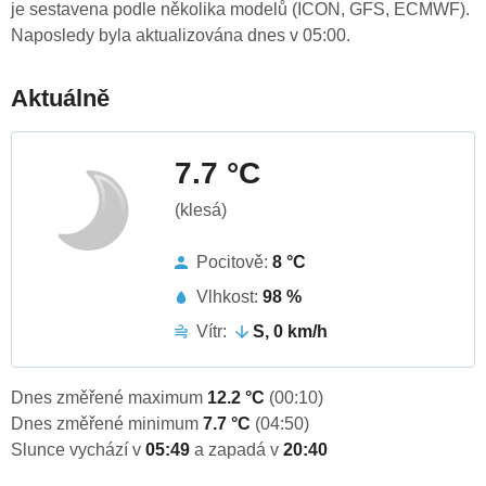
je sestavena podle několika modelů (ICON, GFS, ECMWF).
Naposledy byla aktualizována dnes v 05:00.
Aktuálně
7.7 °C
(klesá)
Pocitově:
8 °C
Vlhkost:
98 %
Vítr:
S, 0 km/h
Dnes změřené maximum
12.2 °C
(00:10)
Dnes změřené minimum
7.7 °C
(04:50)
Slunce vychází v
05:49
a zapadá v
20:40