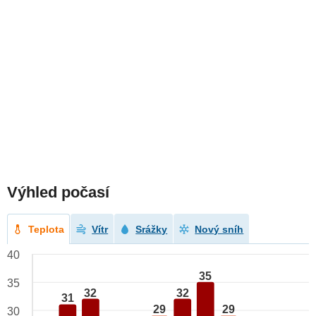
Výhled počasí
Teplota
Vítr
Srážky
Nový sníh
40
35
35
32
32
31
29
29
30