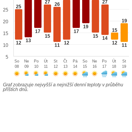
27
27
26
25
25
19
20
19
15
17
17
15
15
15
14
13
12
12
12
10
11
11
5
So
Ne
Po
Út
St
Čt
Pá
So
Ne
Po
Út
St
08
09
10
11
12
13
14
15
16
17
18
19
Graf zobrazuje nejvyšší a nejnižší denní teploty v průběhu
příštích dnů.