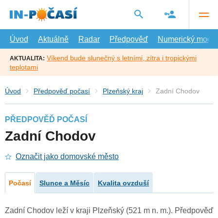
Přejít
na
hlavní
obsah
Úvod
Aktuálně
Radar
Předpověď
Numerický model
Víkend bude slunečný s letními, zítra i tropickými
AKTUALITA:
teplotami
Úvod
Předpověď počasí
Plzeňský kraj
Zadní Chodov
PŘEDPOVĚĎ POČASÍ
Zadní Chodov
Označit jako domovské město
Počasí
Slunce a Měsíc
Kvalita ovzduší
Zadní Chodov leží v kraji Plzeňský (521 m n. m.). Předpověď