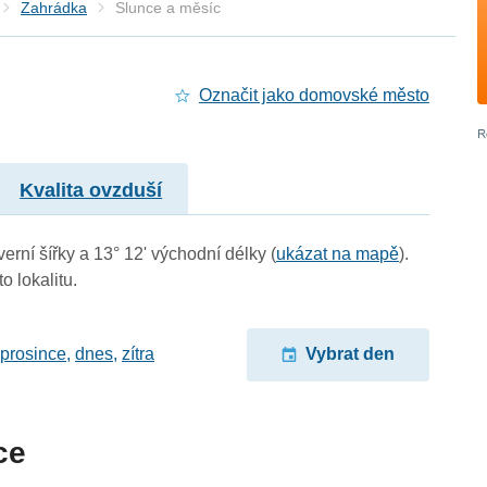
Zahrádka
Slunce a měsíc
Označit jako domovské město
Kvalita ovzduší
erní šířky a 13° 12' východní délky (
ukázat na mapě
).
o lokalitu.
 prosince
,
dnes
,
zítra
Vybrat den
ce