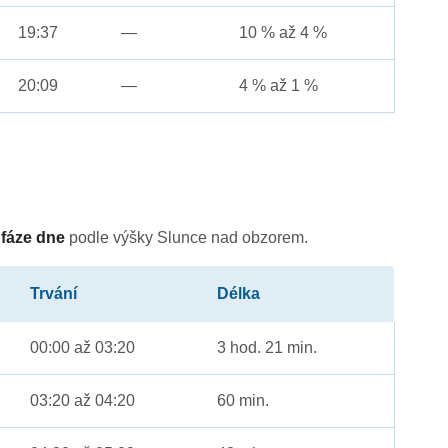
19:37
—
10 % až 4 %
20:09
—
4 % až 1 %
é
fáze dne
podle výšky Slunce nad obzorem.
Trvání
Délka
00:00 až 03:20
3 hod. 21 min.
03:20 až 04:20
60 min.