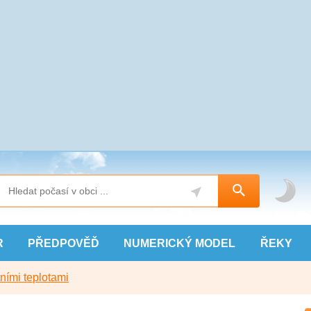
R
PŘEDPOVĚĎ
NUMERICKÝ
MODEL
ŘEKY
ními teplotami