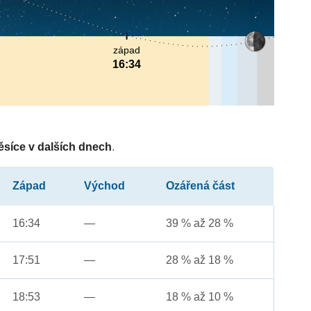
západ
16:34
ěsíce v dalších dnech
.
Západ
Východ
Ozářená část
16:34
—
39 % až 28 %
17:51
—
28 % až 18 %
18:53
—
18 % až 10 %