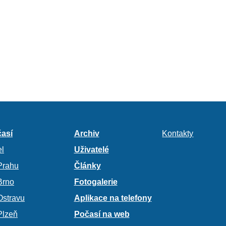
así
Archiv
Kontakty
l
Uživatelé
Prahu
Články
Brno
Fotogalerie
Ostravu
Aplikace na telefony
Plzeň
Počasí na web