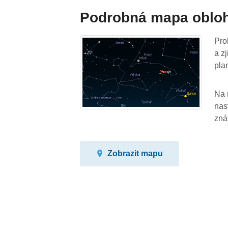
Podrobná mapa oblo
Pro
a z
pla
Na 
nas
zná
Zobrazit mapu