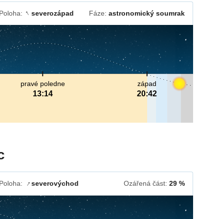
Poloha:
severozápad
Fáze:
astronomický soumrak
↓
pravé poledne
západ
13:14
20:42
c
Poloha:
severovýchod
Ozářená část:
29 %
↓