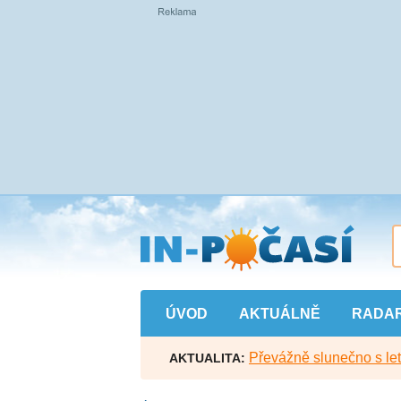
Přejít
na
hlavní
obsah
ÚVOD
AKTUÁLNĚ
RADA
Převážně slunečno s let
AKTUALITA: