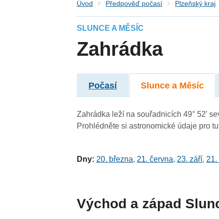
Úvod
Předpověď počasí
Plzeňský kraj
SLUNCE A MĚSÍC
Zahrádka
Počasí
Slunce a Měsíc
Zahrádka leží na souřadnicích 49° 52' sev
Prohlédněte si astronomické údaje pro tut
Dny:
20. března
,
21. června
,
23. září
,
21.
Východ a západ Slun