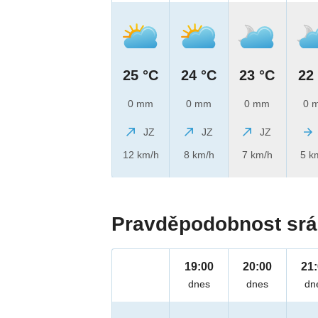
25 °C
24 °C
23 °C
22
0 mm
0 mm
0 mm
0 
JZ
JZ
JZ
12 km/h
8 km/h
7 km/h
5 k
Pravděpodobnost srá
19:00
20:00
21
dnes
dnes
dn