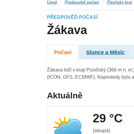
Úvod
Předpověď počasí
Plzeňský kraj
PŘEDPOVĚĎ POČASÍ
Žákava
Počasí
Slunce a Měsíc
Žákava leží v kraji Plzeňský (366 m n. m
(ICON, GFS, ECMWF). Naposledy byla ak
Aktuálně
29 °C
(stoupá)