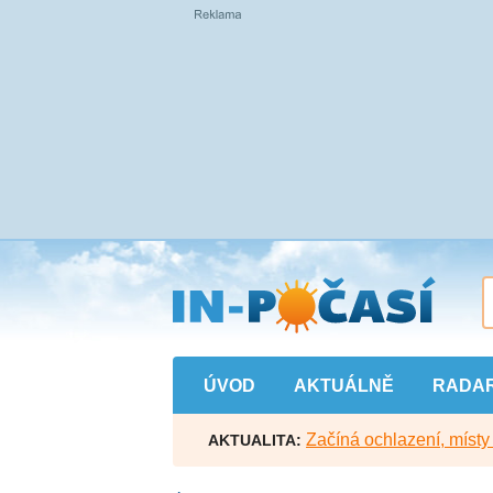
Přejít
na
hlavní
obsah
ÚVOD
AKTUÁLNĚ
RADA
Začíná ochlazení, míst
AKTUALITA: