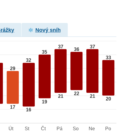
Srážky
Nový sníh
37
37
36
35
33
32
29
22
21
21
20
19
17
16
Út
St
Čt
Pá
So
Ne
Po