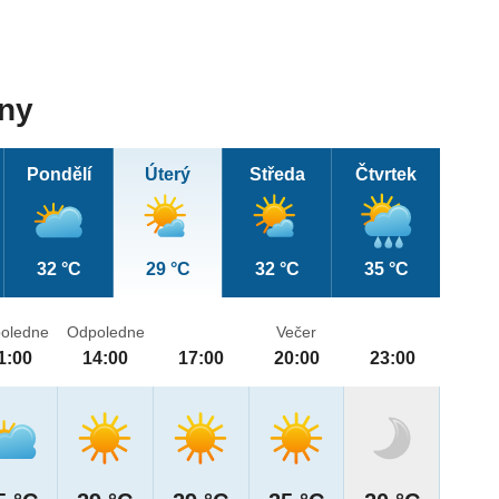
dny
Pondělí
Úterý
Středa
Čtvrtek
32 °C
29 °C
32 °C
35 °C
oledne
Odpoledne
Večer
1:00
14:00
17:00
20:00
23:00