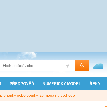
R
PŘEDPOVĚĎ
NUMERICKÝ
MODEL
ŘEKY
y přeháňky nebo bouřky, zejména na východě