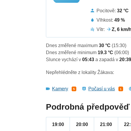
Pocitově:
32 °C
Vlhkost:
49 %
Vítr:
Z, 6 km/
Dnes změřené maximum
30 °C
(15:30)
Dnes změřené minimum
19.3 °C
(06:00)
Slunce vychází v
05:43
a zapadá v
20:3
Nepřehlédněte z lokality Žákava:
Kamery
Počasí u vás
5
1
Podrobná předpověď 
19:00
20:00
21:00
22