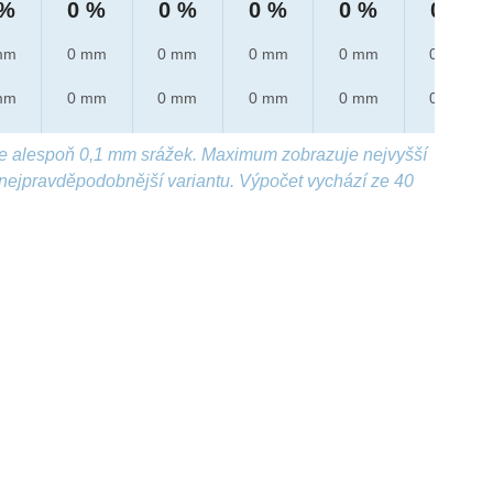
 %
0 %
0 %
0 %
0 %
0 %
mm
0 mm
0 mm
0 mm
0 mm
0 mm
mm
0 mm
0 mm
0 mm
0 mm
0 mm
e alespoň 0,1 mm srážek. Maximum zobrazuje nejvyšší
nejpravděpodobnější variantu. Výpočet vychází ze 40