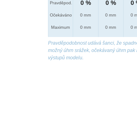
0 %
0 %
0
Pravděpod.
Očekáváno
0 mm
0 mm
0 
Maximum
0 mm
0 mm
0 
Pravděpodobnost udává šanci, že spadn
možný úhrn srážek, očekávaný úhrn pak 
výstupů modelu.