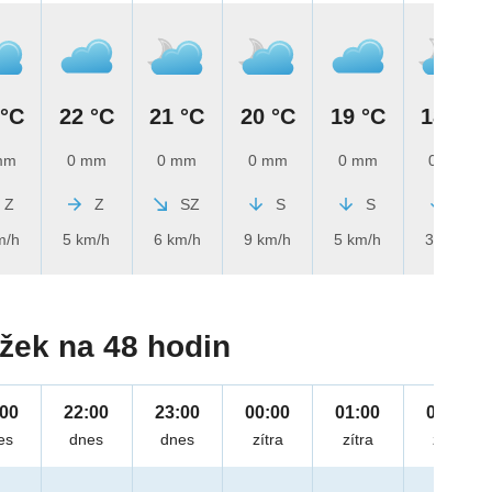
 °C
22 °C
21 °C
20 °C
19 °C
18 °C
mm
0 mm
0 mm
0 mm
0 mm
0 mm
Z
Z
SZ
S
S
S
m/h
5 km/h
6 km/h
9 km/h
5 km/h
3 km/h
žek na 48 hodin
:00
22:00
23:00
00:00
01:00
02:00
es
dnes
dnes
zítra
zítra
zítra