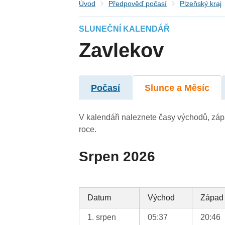
Úvod
Předpověď počasí
Plzeňský kraj
SLUNEČNÍ KALENDÁŘ
Zavlekov
Počasí
Slunce a Měsíc
V kalendáři naleznete časy východů, záp
roce.
Srpen 2026
Datum
Východ
Západ
1. srpen
05:37
20:46