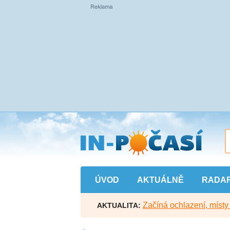
Přejít
na
hlavní
obsah
ÚVOD
AKTUÁLNĚ
RADA
Začíná ochlazení, míst
AKTUALITA: