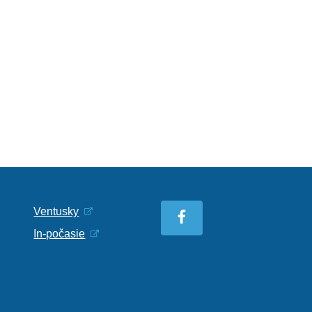
Ventusky
In-počasie