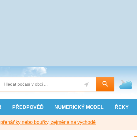
R
PŘEDPOVĚĎ
NUMERICKÝ
MODEL
ŘEKY
y přeháňky nebo bouřky, zejména na východě