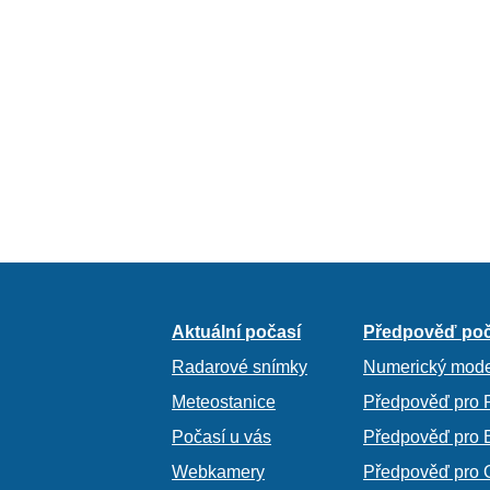
Aktuální počasí
Předpověď poč
Radarové snímky
Numerický mode
Meteostanice
Předpověď pro 
Počasí u vás
Předpověď pro 
Webkamery
Předpověď pro 