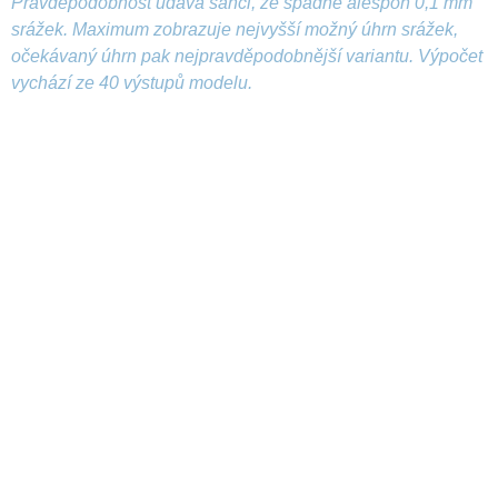
Pravděpodobnost udává šanci, že spadne alespoň 0,1 mm
srážek. Maximum zobrazuje nejvyšší možný úhrn srážek,
očekávaný úhrn pak nejpravděpodobnější variantu. Výpočet
vychází ze 40 výstupů modelu.