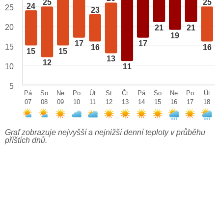
25
25
24
25
23
20
21
21
19
17
17
15
16
16
15
15
13
12
10
11
5
Pá
So
Ne
Po
Út
St
Čt
Pá
So
Ne
Po
Út
07
08
09
10
11
12
13
14
15
16
17
18
Graf zobrazuje nejvyšší a nejnižší denní teploty v průběhu
příštích dnů.