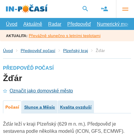
Přejít
na
hlavní
obsah
Úvod
Aktuálně
Radar
Předpověď
Numerický model
Převážně slunečno s letními teplotami
AKTUALITA:
Úvod
Předpověď počasí
Plzeňský kraj
Žďár
PŘEDPOVĚĎ POČASÍ
Žďár
Označit jako domovské město
Počasí
Slunce a Měsíc
Kvalita ovzduší
Žďár leží v kraji Plzeňský (629 m n. m.). Předpověď je
sestavena podle několika modelů (ICON, GFS, ECMWF).