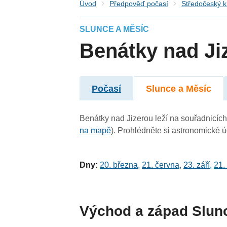
Úvod
Předpověď počasí
Středočeský k
SLUNCE A MĚSÍC
Benátky nad Ji
Počasí
Slunce a Měsíc
Benátky nad Jizerou leží na souřadnicích 
na mapě
). Prohlédněte si astronomické úd
Dny:
20. března
,
21. června
,
23. září
,
21.
Východ a západ Slun