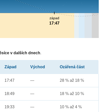
západ
17:47
ěsíce v dalších dnech
.
Západ
Východ
Ozářená část
17:47
—
28 % až 18 %
18:49
—
18 % až 10 %
19:33
—
10 % až 4 %