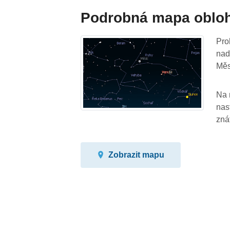
Podrobná mapa oblo
Pro
nad
Měs
Na 
nas
zná
Zobrazit mapu