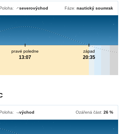
Poloha:
severovýchod
Fáze:
nautický soumrak
↓
pravé poledne
západ
13:07
20:35
c
Poloha:
východ
Ozářená část:
26 %
↓