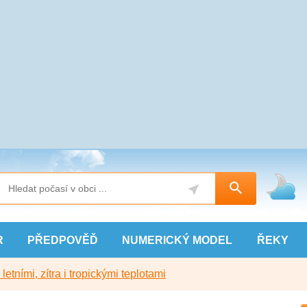
R
PŘEDPOVĚĎ
NUMERICKÝ
MODEL
ŘEKY
etními, zítra i tropickými teplotami