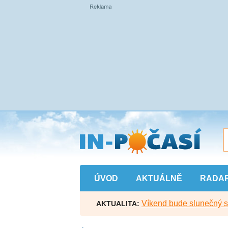
Přejít
na
hlavní
obsah
ÚVOD
AKTUÁLNĚ
RADA
Víkend bude slunečný s l
AKTUALITA: