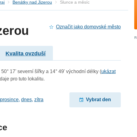
raj
Benátky nad Jizerou
Slunce a měsíc
zerou
Označit jako domovské město
Kvalita ovzduší
50° 17' severní šířky a 14° 49' východní délky (
ukázat
aje pro tuto lokalitu.
 prosince
,
dnes
,
zítra
Vybrat den
ce