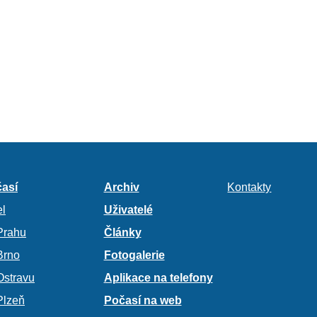
así
Archiv
Kontakty
l
Uživatelé
Prahu
Články
Brno
Fotogalerie
Ostravu
Aplikace na telefony
Plzeň
Počasí na web