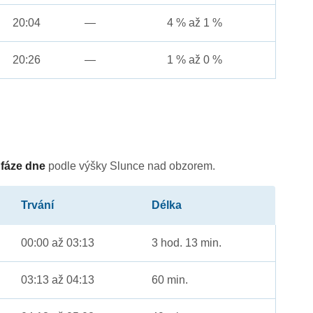
20:04
—
4 % až 1 %
20:26
—
1 % až 0 %
é
fáze dne
podle výšky Slunce nad obzorem.
Trvání
Délka
00:00 až 03:13
3 hod. 13 min.
03:13 až 04:13
60 min.