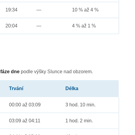
19:34
—
10 % až 4 %
20:04
—
4 % až 1 %
é
fáze dne
podle výšky Slunce nad obzorem.
Trvání
Délka
00:00 až 03:09
3 hod. 10 min.
03:09 až 04:11
1 hod. 2 min.