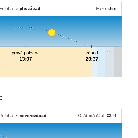
Poloha:
jihozápad
Fáze:
den
↓
pravé poledne
západ
13:07
20:37
c
Poloha:
severozápad
Ozářená část:
32 %
↓