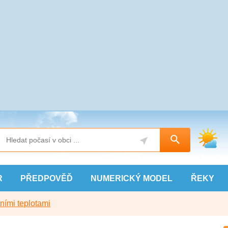
R
PŘEDPOVĚĎ
NUMERICKÝ
MODEL
ŘEKY
ními teplotami