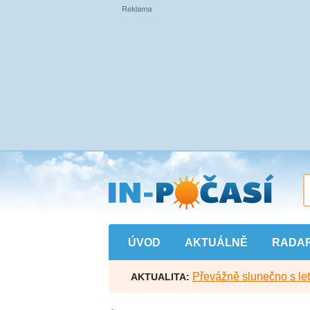
Přejít
na
hlavní
obsah
ÚVOD
AKTUÁLNĚ
RADA
Převážně slunečno s let
AKTUALITA: