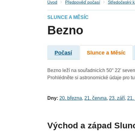
Úvod
Předpověď počasí
Středočeský k
SLUNCE A MĚSÍC
Bezno
Počasí
Slunce a Měsíc
Bezno leží na souřadnicích 50° 22' severn
Prohlédněte si astronomické údaje pro tut
Dny:
20. března
,
21. června
,
23. září
,
21.
Východ a západ Slun