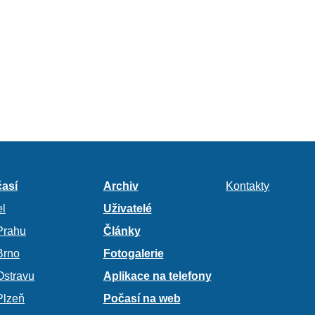
así
Archiv
Kontakty
l
Uživatelé
Prahu
Články
Brno
Fotogalerie
Ostravu
Aplikace na telefony
Plzeň
Počasí na web