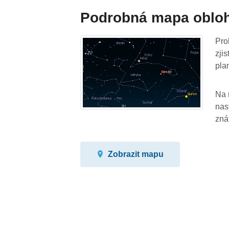
Podrobná mapa oblo
Pro
zji
pla
Na 
nas
zná
Zobrazit mapu