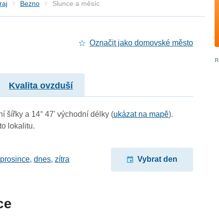
raj
Bezno
Slunce a měsíc
Označit jako domovské město
Kvalita ovzduší
í šířky a 14° 47' východní délky (
ukázat na mapě
).
o lokalitu.
 prosince
,
dnes
,
zítra
Vybrat den
ce