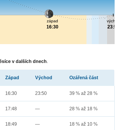
západ
východ
16:30
23:50
ěsíce v dalších dnech
.
Západ
Východ
Ozářená část
16:30
23:50
39 % až 28 %
17:48
—
28 % až 18 %
18:49
—
18 % až 10 %