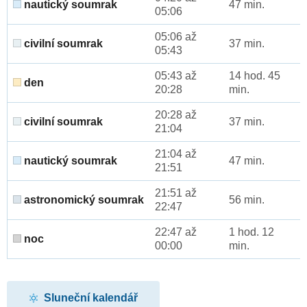
nautický soumrak
47 min.
05:06
05:06 až
civilní soumrak
37 min.
05:43
05:43 až
14 hod. 45
den
20:28
min.
20:28 až
civilní soumrak
37 min.
21:04
21:04 až
nautický soumrak
47 min.
21:51
21:51 až
astronomický soumrak
56 min.
22:47
22:47 až
1 hod. 12
noc
00:00
min.
Sluneční kalendář