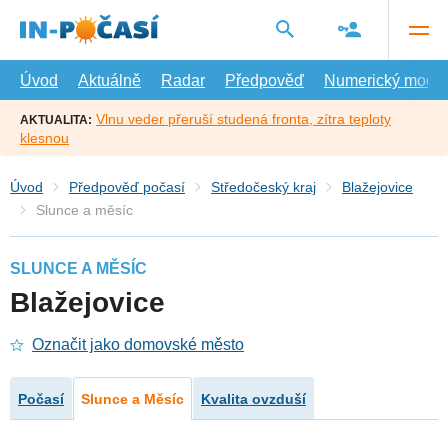
Přejít
na
hlavní
obsah
Úvod
Aktuálně
Radar
Předpověď
Numerický model
Vlnu veder přeruší studená fronta, zítra teploty
AKTUALITA:
klesnou
Úvod
Předpověď počasí
Středočeský kraj
Blažejovice
Slunce a měsíc
SLUNCE A MĚSÍC
Blažejovice
Označit jako domovské město
Počasí
Slunce a Měsíc
Kvalita ovzduší