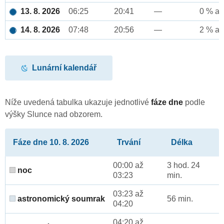
13. 8. 2026
06:25
20:41
—
0 % až
14. 8. 2026
07:48
20:56
—
2 % až
Lunární kalendář
Níže uvedená tabulka ukazuje jednotlivé
fáze dne
podle
výšky Slunce nad obzorem.
Fáze dne 10. 8. 2026
Trvání
Délka
00:00 až
3 hod. 24
noc
03:23
min.
03:23 až
astronomický soumrak
56 min.
04:20
04:20 až