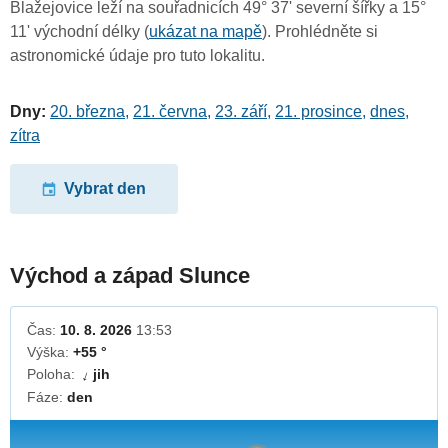
Blažejovice leží na souřadnicích 49° 37' severní šířky a 15°
11' východní délky (
ukázat na mapě
). Prohlédněte si
astronomické údaje pro tuto lokalitu.
Dny:
20. března
,
21. června
,
23. září
,
21. prosince
,
dnes
,
zítra
Vybrat den
Východ a západ Slunce
Čas:
10. 8. 2026
13:53
Výška:
+55 °
Poloha:
jih
↓
Fáze:
den