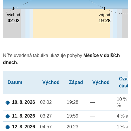
východ
západ
02:02
19:28
Níže uvedená tabulka ukazuje pohyby
Měsíce v dalších
dnech
.
Ozář
Datum
Východ
Západ
Východ
část
10 % a
10. 8. 2026
02:02
19:28
—
%
11. 8. 2026
03:27
19:59
—
4 % až
12. 8. 2026
04:57
20:23
—
1 % až