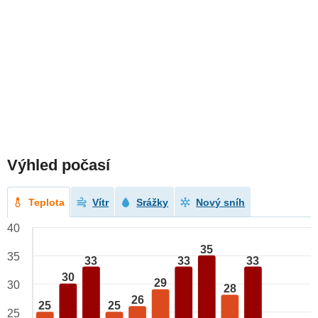
Výhled počasí
Teplota
Vítr
Srážky
Nový sníh
40
35
35
33
33
33
30
29
30
28
26
25
25
25