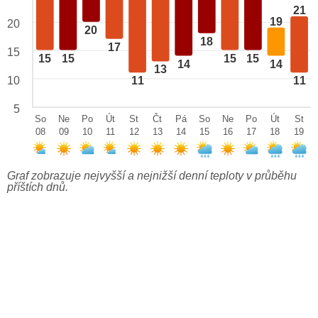
21
19
20
20
18
17
15
15
15
15
15
14
14
13
10
11
11
5
So
Ne
Po
Út
St
Čt
Pá
So
Ne
Po
Út
St
08
09
10
11
12
13
14
15
16
17
18
19
Graf zobrazuje nejvyšší a nejnižší denní teploty v průběhu
příštích dnů.