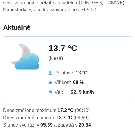
sestavena podle několika modelů (ICON, GFS, ECMWF).
Naposledy byla aktualizována dnes v 05:00.
Aktuálně
13.7 °C
(klesá)
Pocitově:
13 °C
Vlhkost:
69 %
Vítr:
SZ, 9 km/h
Dnes změřené maximum
17.2 °C
(00:10)
Dnes změřené minimum
13.7 °C
(04:50)
Slunce vychází v
05:39
a zapadá v
20:34