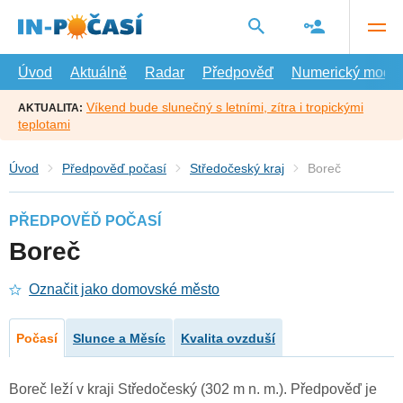
Přejít
na
hlavní
obsah
Úvod
Aktuálně
Radar
Předpověď
Numerický model
Víkend bude slunečný s letními, zítra i tropickými
AKTUALITA:
teplotami
Úvod
Předpověď počasí
Středočeský kraj
Boreč
PŘEDPOVĚĎ POČASÍ
Boreč
Označit jako domovské město
Počasí
Slunce a Měsíc
Kvalita ovzduší
Boreč leží v kraji Středočeský (302 m n. m.). Předpověď je