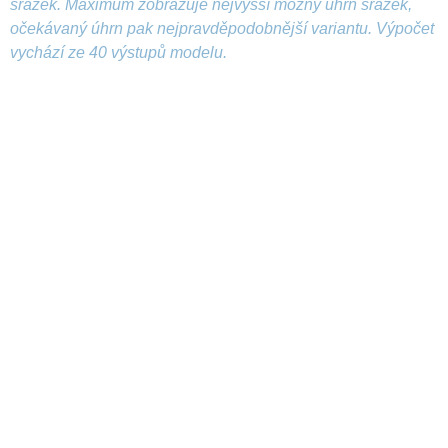
srážek. Maximum zobrazuje nejvyšší možný úhrn srážek,
očekávaný úhrn pak nejpravděpodobnější variantu. Výpočet
vychází ze 40 výstupů modelu.