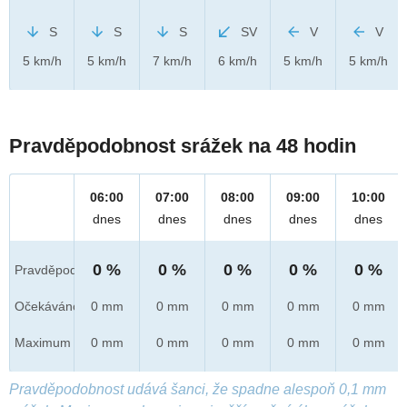
S
S
S
SV
V
V
5 km/h
5 km/h
7 km/h
6 km/h
5 km/h
5 km/h
Pravděpodobnost srážek na 48 hodin
06:00
07:00
08:00
09:00
10:00
dnes
dnes
dnes
dnes
dnes
0 %
0 %
0 %
0 %
0 %
Pravděpod.
Očekáváno
0 mm
0 mm
0 mm
0 mm
0 mm
Maximum
0 mm
0 mm
0 mm
0 mm
0 mm
Pravděpodobnost udává šanci, že spadne alespoň 0,1 mm