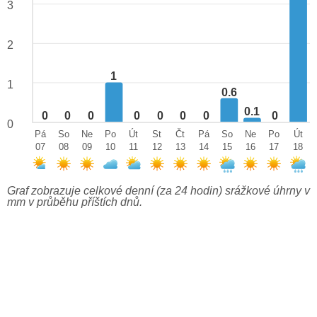
3
2
1
1
0.6
0.1
0
0
0
0
0
0
0
0
0
Pá
So
Ne
Po
Út
St
Čt
Pá
So
Ne
Po
Út
07
08
09
10
11
12
13
14
15
16
17
18
Graf zobrazuje celkové denní (za 24 hodin) srážkové úhrny v
mm v průběhu příštích dnů.