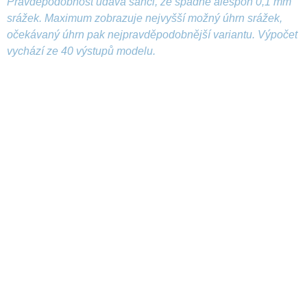
Pravděpodobnost udává šanci, že spadne alespoň 0,1 mm
srážek. Maximum zobrazuje nejvyšší možný úhrn srážek,
očekávaný úhrn pak nejpravděpodobnější variantu. Výpočet
vychází ze 40 výstupů modelu.