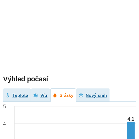
Výhled počasí
Teplota
Vítr
Srážky
Nový sníh
5
4.1
4