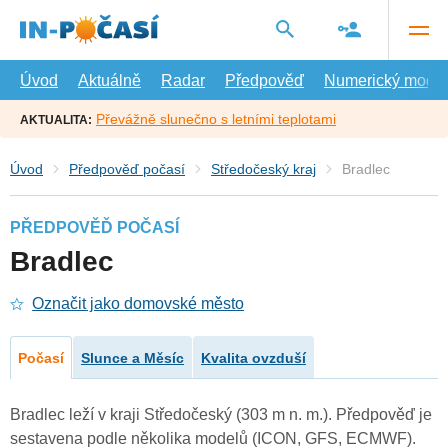
Přejít
na
hlavní
obsah
Úvod
Aktuálně
Radar
Předpověď
Numerický model
Převážně slunečno s letními teplotami
AKTUALITA:
Úvod
Předpověď počasí
Středočeský kraj
Bradlec
PŘEDPOVĚĎ POČASÍ
Bradlec
Označit jako domovské město
Počasí
Slunce a Měsíc
Kvalita ovzduší
Bradlec leží v kraji Středočeský (303 m n. m.). Předpověď je
sestavena podle několika modelů (ICON, GFS, ECMWF).