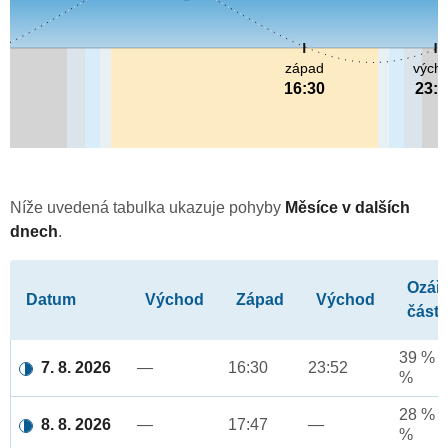
západ
vých
16:30
23:5
Níže uvedená tabulka ukazuje pohyby
Měsíce v dalších
dnech
.
Ozář
Datum
Východ
Západ
Východ
část
39 % a
7. 8. 2026
—
16:30
23:52
%
28 % a
8. 8. 2026
—
17:47
—
%