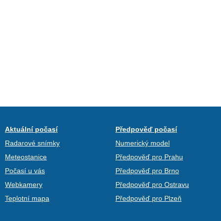
Aktuální počasí
Předpověď počasí
Radarové snímky
Numerický model
Meteostanice
Předpověď pro Prahu
Počasí u vás
Předpověď pro Brno
Webkamery
Předpověď pro Ostravu
Teplotní mapa
Předpověď pro Plzeň