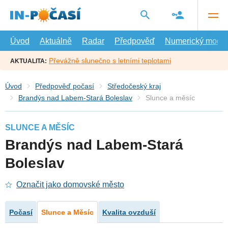
Přejít
na
hlavní
obsah
Úvod
Aktuálně
Radar
Předpověď
Numerický model
Převážně slunečno s letními teplotami
AKTUALITA:
Úvod
Předpověď počasí
Středočeský kraj
Brandýs nad Labem-Stará Boleslav
Slunce a měsíc
SLUNCE A MĚSÍC
Brandýs nad Labem-Stará
Boleslav
Označit jako domovské město
Počasí
Slunce a Měsíc
Kvalita ovzduší