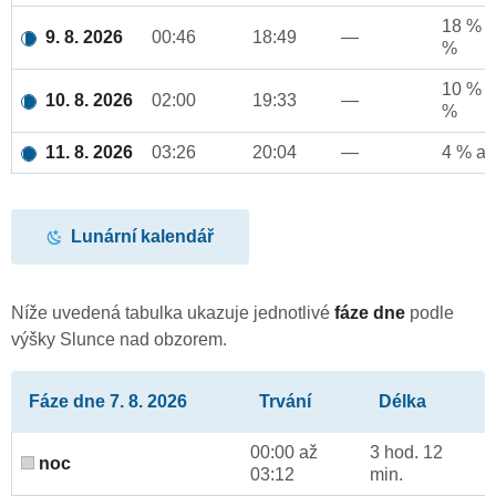
18 % a
9. 8. 2026
00:46
18:49
—
%
10 % a
10. 8. 2026
02:00
19:33
—
%
11. 8. 2026
03:26
20:04
—
4 % až
Lunární kalendář
Níže uvedená tabulka ukazuje jednotlivé
fáze dne
podle
výšky Slunce nad obzorem.
Fáze dne 7. 8. 2026
Trvání
Délka
00:00 až
3 hod. 12
noc
03:12
min.