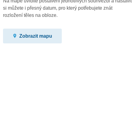
Na mapě uvidíte postavení jednotlivých souhvězdí a nastavit
si můžete i přesný datum, pro který potřebujete znát
rozložení těles na obloze.
Zobrazit mapu