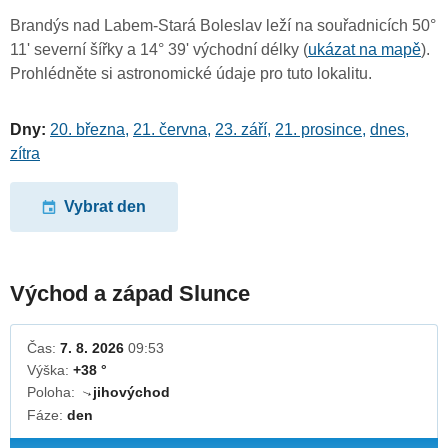
Brandýs nad Labem-Stará Boleslav leží na souřadnicích 50°
11' severní šířky a 14° 39' východní délky (
ukázat na mapě
).
Prohlédněte si astronomické údaje pro tuto lokalitu.
Dny:
20. března
,
21. června
,
23. září
,
21. prosince
,
dnes
,
zítra
Vybrat den
Východ a západ Slunce
Čas:
7. 8. 2026
09:53
Výška:
+38 °
Poloha:
jihovýchod
↓
Fáze:
den