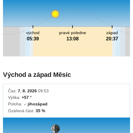
východ
pravé poledne
západ
05:39
13:08
20:37
Východ a západ Měsíc
Čas:
7. 8. 2026
09:53
Výška:
+57 °
Poloha:
jihozápad
↓
Ozářená část:
35 %