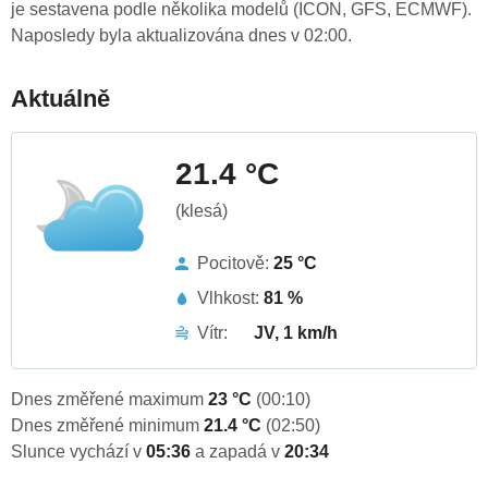
je sestavena podle několika modelů (ICON, GFS, ECMWF).
Naposledy byla aktualizována dnes v 02:00.
Aktuálně
21.4 °C
(klesá)
Pocitově:
25 °C
Vlhkost:
81 %
Vítr:
JV, 1 km/h
Dnes změřené maximum
23 °C
(00:10)
Dnes změřené minimum
21.4 °C
(02:50)
Slunce vychází v
05:36
a zapadá v
20:34