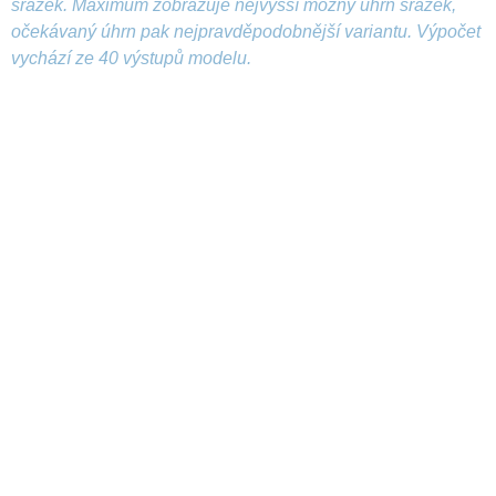
srážek. Maximum zobrazuje nejvyšší možný úhrn srážek,
očekávaný úhrn pak nejpravděpodobnější variantu. Výpočet
vychází ze 40 výstupů modelu.