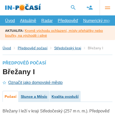
Přejít
na
hlavní
obsah
Úvod
Aktuálně
Radar
Předpověď
Numerický model
Kromě východu ochlazení, místy přeháňky nebo
AKTUALITA:
bouřky, na východě i silné
Úvod
Předpověď počasí
Středočeský kraj
Břežany I
PŘEDPOVĚĎ POČASÍ
Břežany I
Označit jako domovské město
Počasí
Slunce a Měsíc
Kvalita ovzduší
Břežany I leží v kraji Středočeský (257 m n. m.). Předpověď