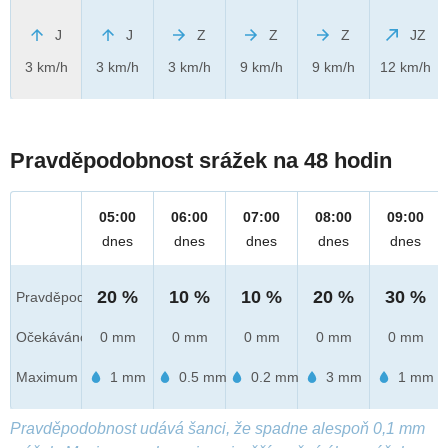
J
J
Z
Z
Z
JZ
3 km/h
3 km/h
3 km/h
9 km/h
9 km/h
12 km/h
Pravděpodobnost srážek na 48 hodin
05:00
06:00
07:00
08:00
09:00
dnes
dnes
dnes
dnes
dnes
20 %
10 %
10 %
20 %
30 %
Pravděpod.
Očekáváno
0 mm
0 mm
0 mm
0 mm
0 mm
Maximum
1 mm
0.5 mm
0.2 mm
3 mm
1 mm
Pravděpodobnost udává šanci, že spadne alespoň 0,1 mm