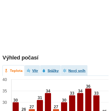
Výhled počasí
Teplota
Vítr
Srážky
Nový sníh
40
36
34
34
35
33
33
31
30
30
30
27
27
26