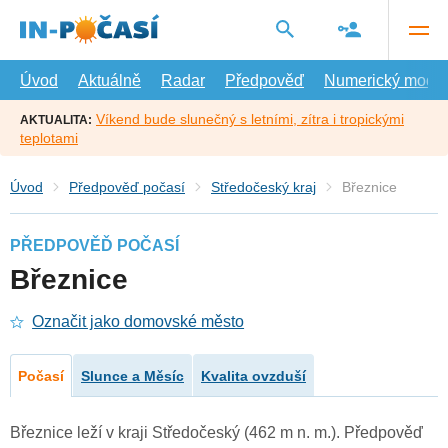
Přejít
na
hlavní
obsah
Úvod
Aktuálně
Radar
Předpověď
Numerický model
Víkend bude slunečný s letními, zítra i tropickými
AKTUALITA:
teplotami
Úvod
Předpověď počasí
Středočeský kraj
Březnice
PŘEDPOVĚĎ POČASÍ
Březnice
Označit jako domovské město
Počasí
Slunce a Měsíc
Kvalita ovzduší
Březnice leží v kraji Středočeský (462 m n. m.). Předpověď