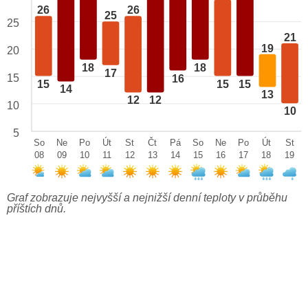
26
26
25
25
21
19
20
18
18
17
15
16
15
15
15
14
13
12
12
10
10
5
So
Ne
Po
Út
St
Čt
Pá
So
Ne
Po
Út
St
08
09
10
11
12
13
14
15
16
17
18
19
Graf zobrazuje nejvyšší a nejnižší denní teploty v průběhu
příštích dnů.