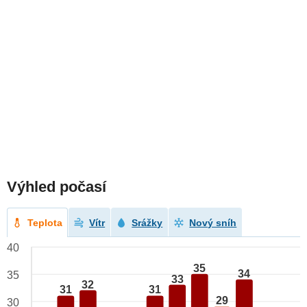
Výhled počasí
Teplota
Vítr
Srážky
Nový sníh
40
35
34
35
33
32
31
31
29
30