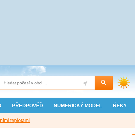
R
PŘEDPOVĚĎ
NUMERICKÝ
MODEL
ŘEKY
ními teplotami