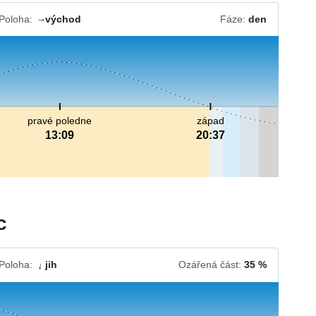
Poloha:
východ
Fáze:
den
↓
pravé poledne
západ
13:09
20:37
c
Poloha:
jih
Ozářená část:
35 %
↓