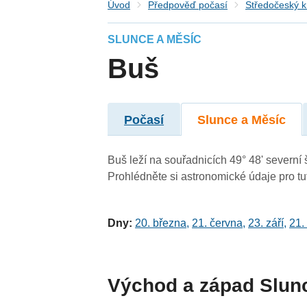
Úvod
Předpověď počasí
Středočeský k
SLUNCE A MĚSÍC
Buš
Počasí
Slunce a Měsíc
Buš leží na souřadnicích 49° 48' severní š
Prohlédněte si astronomické údaje pro tut
Dny:
20. března
,
21. června
,
23. září
,
21.
Východ a západ Slun