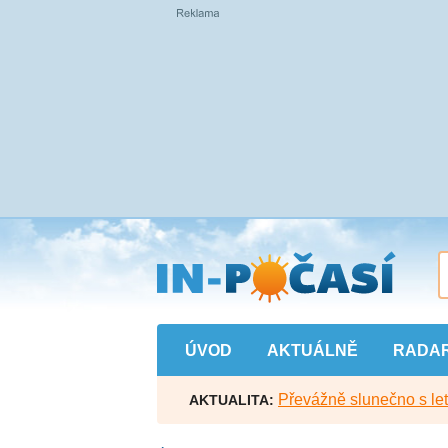
Přejít
na
hlavní
obsah
ÚVOD
AKTUÁLNĚ
RADA
Převážně slunečno s let
AKTUALITA: