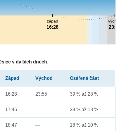
západ
východ
16:28
23:55
ěsíce v dalších dnech
.
Západ
Východ
Ozářená část
16:28
23:55
39 % až 28 %
17:45
—
28 % až 18 %
18:47
—
18 % až 10 %