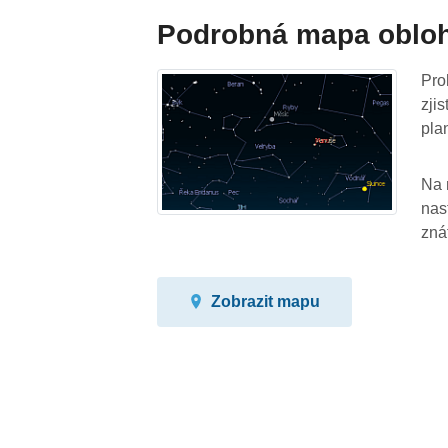
Podrobná mapa oblo
Pro
zji
pla
Na 
nas
zná
Zobrazit mapu