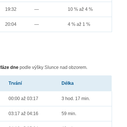
19:32
—
10 % až 4 %
20:04
—
4 % až 1 %
é
fáze dne
podle výšky Slunce nad obzorem.
Trvání
Délka
00:00 až 03:17
3 hod. 17 min.
03:17 až 04:16
59 min.