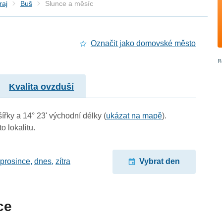
raj
Buš
Slunce a měsíc
Označit jako domovské město
Kvalita ovzduší
ířky a 14° 23' východní délky (
ukázat na mapě
).
o lokalitu.
 prosince
,
dnes
,
zítra
Vybrat den
ce