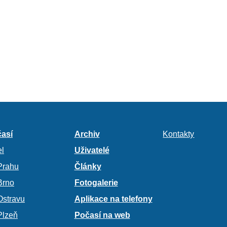
así
Archiv
Kontakty
l
Uživatelé
Prahu
Články
Brno
Fotogalerie
Ostravu
Aplikace na telefony
Plzeň
Počasí na web