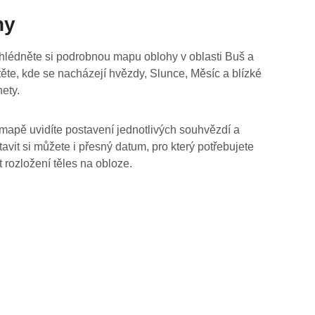
hy
hlédněte si podrobnou mapu oblohy v oblasti Buš a
stěte, kde se nacházejí hvězdy, Slunce, Měsíc a blízké
nety.
mapě uvidíte postavení jednotlivých souhvězdí a
tavit si můžete i přesný datum, pro který potřebujete
t rozložení těles na obloze.