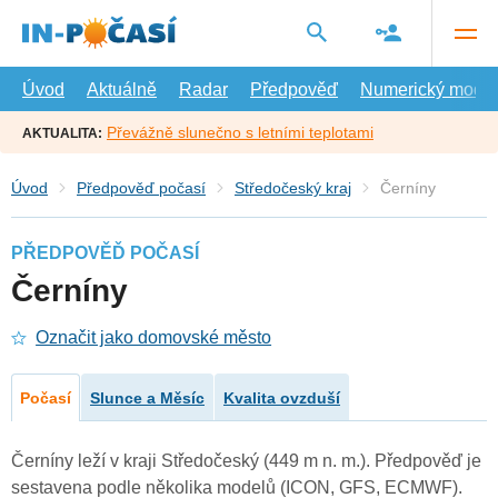
Přejít
na
hlavní
obsah
Úvod
Aktuálně
Radar
Předpověď
Numerický model
Převážně slunečno s letními teplotami
AKTUALITA:
Úvod
Předpověď počasí
Středočeský kraj
Černíny
PŘEDPOVĚĎ POČASÍ
Černíny
Označit jako domovské město
Počasí
Slunce a Měsíc
Kvalita ovzduší
Černíny leží v kraji Středočeský (449 m n. m.). Předpověď je
sestavena podle několika modelů (ICON, GFS, ECMWF).