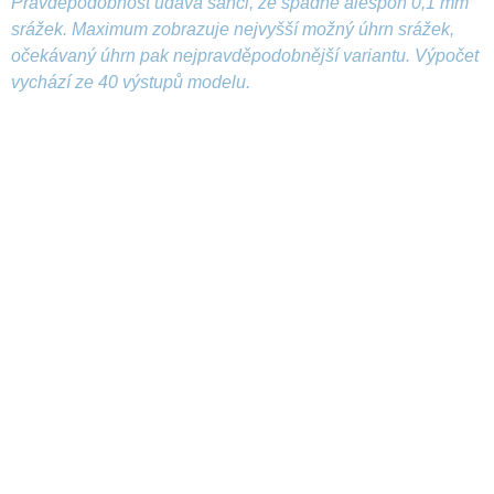
Pravděpodobnost udává šanci, že spadne alespoň 0,1 mm
srážek. Maximum zobrazuje nejvyšší možný úhrn srážek,
očekávaný úhrn pak nejpravděpodobnější variantu. Výpočet
vychází ze 40 výstupů modelu.