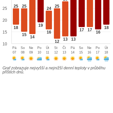
25
25
25
25
24
20
19
18
18
17
17
15
16
16
15
14
13
13
12
10
Pá
So
Ne
Po
Út
St
Čt
Pá
So
Ne
Po
Út
07
08
09
10
11
12
13
14
15
16
17
18
Graf zobrazuje nejvyšší a nejnižší denní teploty v průběhu
příštích dnů.