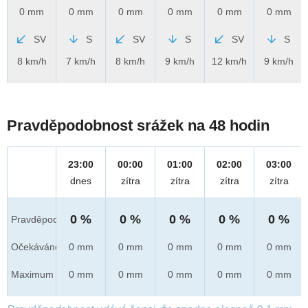
0 mm
0 mm
0 mm
0 mm
0 mm
0 mm
SV
S
SV
S
SV
S
8 km/h
7 km/h
8 km/h
9 km/h
12 km/h
9 km/h
Pravděpodobnost srážek na 48 hodin
23:00
00:00
01:00
02:00
03:00
dnes
zítra
zítra
zítra
zítra
0 %
0 %
0 %
0 %
0 %
Pravděpod.
Očekáváno
0 mm
0 mm
0 mm
0 mm
0 mm
Maximum
0 mm
0 mm
0 mm
0 mm
0 mm